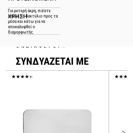
Για μυτερή άκρη, πιέστε
ΧΡΗΣΗ
απαλά το δακτύλιο προς τα
μέσα και κάτω για να
αποκαλυφθεί ο
διαμορφωτής.
ΜΠΟΡΕΙ ΝΑ ΣΕ
ΕΝΔΙΑΦΕΡΕΙ…
ΣΥΝΔΥΑΖΕΤΑΙ ΜΕ