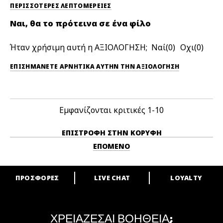
ΠΕΡΙΣΣΌΤΕΡΕΣ ΛΕΠΤΟΜΈΡΕΙΕΣ
Ναι, θα το πρότεινα σε ένα φίλο
Ήταν χρήσιμη αυτή η ΑΞΙΟΛΟΓΗΣΗ;
0
0
ΕΠΙΣΗΜΆΝΕΤΕ ΑΡΝΗΤΙΚΆ ΑΥΤΉΝ ΤΗΝ ΑΞΙΟΛΟΓΗΣΗ
Εμφανίζονται κριτικές
1-10
ΕΠΙΣΤΡΟΦΉ ΣΤΗΝ ΚΟΡΥΦΉ
ΕΠΌΜΕΝΟ
ΠΡΟΣΦΟΡΕΣ
LIVE CHAT
LOYALTY
ARE YOU A M·A·C LOVER?
Γίνε μέλος του προγράμματος επιβράβευσης της M·A·C και απόλαυσε
μοναδικά προνόμια και δώρα.
ΧΡΕΙΑΖΕΣΑΙ ΒΟΗΘΕΙΑ;