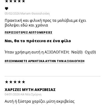
💗
05/02/2026
Mariam
Θεσσαλονίκη
Πρακτική και φιλική προς τα μολύβια,με έχει
βολεψει εδώ και χρόνια
ΠΕΡΙΣΣΌΤΕΡΕΣ ΛΕΠΤΟΜΈΡΕΙΕΣ
Ναι, θα το πρότεινα σε ένα φίλο
Ήταν χρήσιμη αυτή η ΑΞΙΟΛΟΓΗΣΗ;
0
0
ΕΠΙΣΗΜΆΝΕΤΕ ΑΡΝΗΤΙΚΆ ΑΥΤΉΝ ΤΗΝ ΑΞΙΟΛΟΓΗΣΗ
ΧΑΡΊΖΕΙ ΜΎΤΗ ΑΚΡΙΒΕΙΑΣ
04/01/2026
Aik
Νέα Σμύρνη
Αυτή ή ξύστρα χαρίζει μύτη ακριβείας