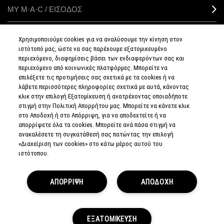
ΜΥ M·A·C / ΕΙΣΟΔΟΣ
Χρησιμοποιούμε cookies για να αναλύσουμε την κίνηση στον
ιστότοπό μας, ώστε να σας παρέχουμε εξατομικευμένο
ΣΥΝΔΕΘΕΙΤΕ
περιεχόμενο, διαφημίσεις βάσει των ενδιαφερόντων σας και
περιεχόμενο από κοινωνικές πλατφόρμες. Μπορείτε να
επιλέξετε τις προτιμήσεις σας σχετικά με τα cookies ή να
λάβετε περισσότερες πληροφορίες σχετικά με αυτά, κάνοντας
κλικ στην επιλογή Εξατομίκευση ή ανατρέχοντας οποιαδήποτε
στιγμή στην Πολιτική Απορρήτου μας. Μπορείτε να κάνετε κλικ
ΠΟΛΙΤΙΚΗ
ΑΠΟΡΡΗΤΟΥ
στο Αποδοχή ή στο Απόρριψη, για να αποδεχτείτε ή να
ΟΡΟΙ &
απορρίψετε όλα τα cookies. Μπορείτε ανά πάσα στιγμή να
ΠΡΟΥΠΟΘΕΣΕΙΣ
ανακαλέσετε τη συγκατάθεσή σας πατώντας την επιλογή
ΟΡΟΙ
ΠΩΛΗΣΗΣ
«Διαχείριση των cookies» στο κάτω μέρος αυτού του
ΠΟΛΙΤΙΚΗ
ιστότοπου.
ΣΥΛΛΟΓΗΣ & ΔΙΑΧΕΙΡΙΣΗΣ
ΑΞΙΟΛΟΓΗΣΕΩΝ
ΕΝΗΜΕΡΩΘΕΙΤΕ
ΓΙΑ ΤΑ ΠΛΑΣΤΑ
ΠΡΟΪΟΝΤΑ
ΑΠΟΡΡΙΨΗ
ΑΠΟΔΟΧΗ
ΔΙΑΧΕΙΡΙΣΤΕΙΤΕ
ΤΑ COOKIES
ΤΟΥ ΙΣΤΟΤΟΠΟΥ
© MAKE-UP ART COSMETICS.
ΕΞΑΤΟΜΙΚΕΥΣΗ
ALL WORLDWIDE RIGHTS RESERVED.