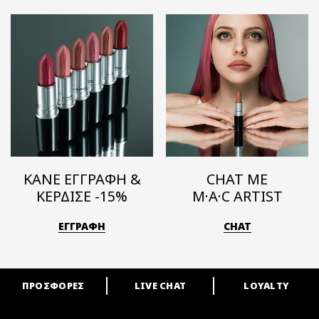
ΚΑΝΕ ΕΓΓΡΑΦΗ &
CHAT ΜΕ
ΚΕΡΔΙΣΕ -15%
M·A·C ARTIST
ΕΓΓΡΑΦΗ
CHAT
ΠΡΟΣΦΟΡΕΣ
LIVE CHAT
LOYALTY
ARE YOU A M·A·C LOVER?
Γίνε μέλος του προγράμματος επιβράβευσης της M·A·C και απόλαυσε