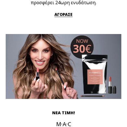
προσφέρει 24ωρη ενυδάτωση.
ΑΓΟΡΑΣΕ
ΝΕΑ ΤΙΜΗ!
M·A·C