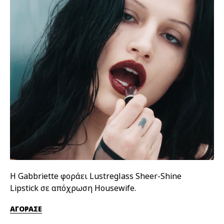
Η Gabbriette φοράει Lustreglass Sheer-Shine
Η 
Lipstick σε απόχρωση Housewife.
απ
ΑΓΟΡΑΣΕ
ΑΓ