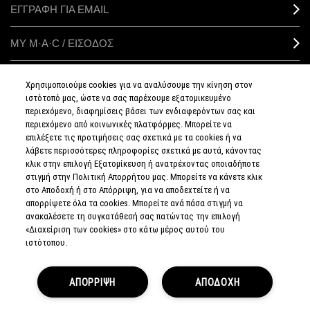
ΕΓΓΡΑΦΗ ΓΙΑ EMAIL
ΜΥ M·A·C / ΕΙΣΟΔΟΣ
Χρησιμοποιούμε cookies για να αναλύσουμε την κίνηση στον
ιστότοπό μας, ώστε να σας παρέχουμε εξατομικευμένο
ΣΥΝΔΕΘΕΙΤΕ
περιεχόμενο, διαφημίσεις βάσει των ενδιαφερόντων σας και
περιεχόμενο από κοινωνικές πλατφόρμες. Μπορείτε να
επιλέξετε τις προτιμήσεις σας σχετικά με τα cookies ή να
λάβετε περισσότερες πληροφορίες σχετικά με αυτά, κάνοντας
κλικ στην επιλογή Εξατομίκευση ή ανατρέχοντας οποιαδήποτε
στιγμή στην Πολιτική Απορρήτου μας. Μπορείτε να κάνετε κλικ
ΠΟΛΙΤΙΚΗ
ΑΠΟΡΡΗΤΟΥ
στο Αποδοχή ή στο Απόρριψη, για να αποδεχτείτε ή να
ΟΡΟΙ &
απορρίψετε όλα τα cookies. Μπορείτε ανά πάσα στιγμή να
ΠΡΟΥΠΟΘΕΣΕΙΣ
ανακαλέσετε τη συγκατάθεσή σας πατώντας την επιλογή
ΟΡΟΙ
ΠΩΛΗΣΗΣ
«Διαχείριση των cookies» στο κάτω μέρος αυτού του
ΠΟΛΙΤΙΚΗ
ιστότοπου.
ΣΥΛΛΟΓΗΣ & ΔΙΑΧΕΙΡΙΣΗΣ
ΑΞΙΟΛΟΓΗΣΕΩΝ
ΕΝΗΜΕΡΩΘΕΙΤΕ
ΓΙΑ ΤΑ ΠΛΑΣΤΑ
ΑΠΟΡΡΙΨΗ
ΠΡΟΪΟΝΤΑ
ΑΠΟΔΟΧΗ
ΔΙΑΧΕΙΡΙΣΤΕΙΤΕ
ΤΑ COOKIES