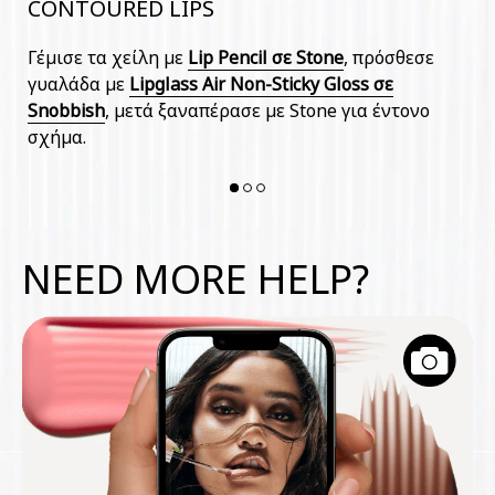
CONTOURED LIPS
B
Γέμισε τα χείλη με
Lip Pencil σε Stone
, πρόσθεσε
Σ
γυαλάδα με
Lipglass Air Non-Sticky Gloss σε
α
Snobbish
, μετά ξαναπέρασε με Stone για έντονο
Ai
σχήμα.
NEED MORE HELP?