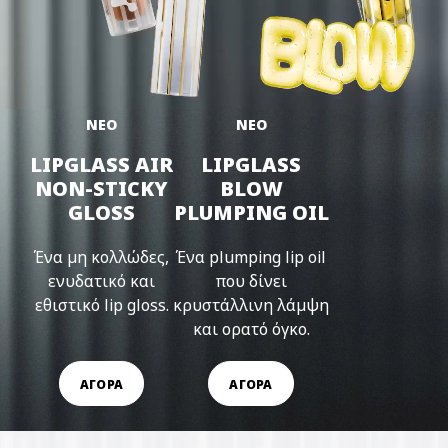
ΝΕΟ
ΝΕΟ
LIPGLASS AIR
LIPGLASS
NON-STICKY
BLOW
GLOSS
PLUMPING OIL
Ένα μη κολλώδες,
Ένα plumping lip oil
ενυδατικό και
που δίνει
εθιστικό lip gloss.
κρυστάλλινη λάμψη
και ορατό όγκο.
ΑΓΟΡΑ
ΑΓΟΡΑ