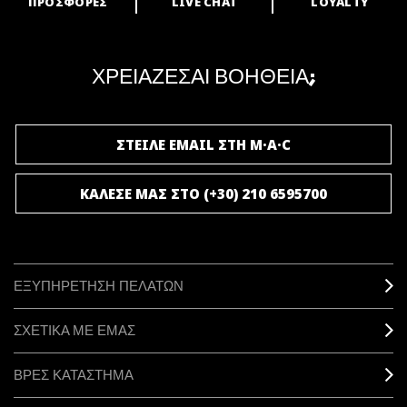
ΠΡΟΣΦΟΡΕΣ
LIVE CHAT
LOYALTY
ARE YOU A M·A·C LOVER?
Γίνε μέλος του προγράμματος επιβράβευσης της M·A·C και απόλαυσε
μοναδικά προνόμια και δώρα.
ΧΡΕΙΑΖΕΣΑΙ ΒΟΗΘΕΙΑ;
ΓΙΝΕ ΜΕΛΟΣ ΤΟΥ M·A·C LOVER
ΣΤΕΙΛΕ EMAIL ΣΤΗ M·A·C
ΚΑΛΕΣΕ ΜΑΣ ΣΤΟ (+30) 210 6595700
ΕΞΥΠΗΡΕΤΗΣΗ ΠΕΛΑΤΩΝ
ΣΧΕΤΙΚΑ ΜΕ ΕΜΑΣ
ΒΡΕΣ ΚΑΤΑΣΤΗΜΑ