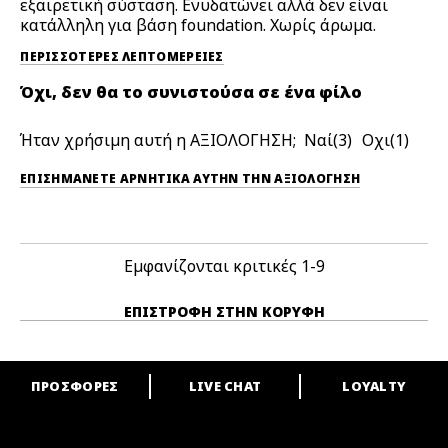
εξαιρετική σύσταση. Ενυδατώνει αλλά δεν είναι
κατάλληλη για βάση foundation. Χωρίς άρωμα.
ΠΕΡΙΣΣΌΤΕΡΕΣ ΛΕΠΤΟΜΈΡΕΙΕΣ
Όχι, δεν θα το συνιστούσα σε ένα φίλο
Ήταν χρήσιμη αυτή η ΑΞΙΟΛΟΓΗΣΗ;
3
1
ΕΠΙΣΗΜΆΝΕΤΕ ΑΡΝΗΤΙΚΆ ΑΥΤΉΝ ΤΗΝ ΑΞΙΟΛΟΓΗΣΗ
Εμφανίζονται κριτικές
1-9
ΕΠΙΣΤΡΟΦΉ ΣΤΗΝ ΚΟΡΥΦΉ
ΠΡΟΣΦΟΡΕΣ
LIVE CHAT
LOYALTY
ARE YOU A M·A·C LOVER?
Γίνε μέλος του προγράμματος επιβράβευσης της M·A·C και απόλαυσε
μοναδικά προνόμια και δώρα.