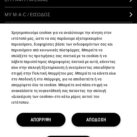
ΜΥ M·A·C / ΕΙΣΟΔΟΣ
Χρησιμοποιούμε cookies για να αναλύσουμε την κίνηση στον
ιστότοπό μας, ώστε να σας παρέχουμε εξατομικευμένο
ΣΥΝΔΕΘΕΙΤΕ
περιεχόμενο, διαφημίσεις βάσει των ενδιαφερόντων σας και
περιεχόμενο από κοινωνικές πλατφόρμες. Μπορείτε να
επιλέξετε τις προτιμήσεις σας σχετικά με τα cookies ή να
λάβετε περισσότερες πληροφορίες σχετικά με αυτά, κάνοντας
κλικ στην επιλογή Εξατομίκευση ή ανατρέχοντας οποιαδήποτε
στιγμή στην Πολιτική Απορρήτου μας. Μπορείτε να κάνετε κλικ
ΠΟΛΙΤΙΚΗ
ΑΠΟΡΡΗΤΟΥ
στο Αποδοχή ή στο Απόρριψη, για να αποδεχτείτε ή να
ΟΡΟΙ &
απορρίψετε όλα τα cookies. Μπορείτε ανά πάσα στιγμή να
ΠΡΟΥΠΟΘΕΣΕΙΣ
ανακαλέσετε τη συγκατάθεσή σας πατώντας την επιλογή
ΟΡΟΙ
ΠΩΛΗΣΗΣ
«Διαχείριση των cookies» στο κάτω μέρος αυτού του
ΠΟΛΙΤΙΚΗ
ιστότοπου.
ΣΥΛΛΟΓΗΣ & ΔΙΑΧΕΙΡΙΣΗΣ
ΑΞΙΟΛΟΓΗΣΕΩΝ
ΕΝΗΜΕΡΩΘΕΙΤΕ
ΓΙΑ ΤΑ ΠΛΑΣΤΑ
ΑΠΟΡΡΙΨΗ
ΑΠΟΔΟΧΗ
ΠΡΟΪΟΝΤΑ
ΔΙΑΧΕΙΡΙΣΤΕΙΤΕ
ΤΑ COOKIES
ΤΟΥ ΙΣΤΟΤΟΠΟΥ