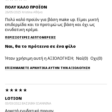
ΠΟΛΎ ΚΑΛΌ ΠΡΟΪΌΝ
26/05/2025
Xristina
Αθήνα
Πολύ καλό προϊόν για βάση make up. Είμαι μικτή
επιδερμίδα και το προτιμώ ως βάση και όχι ως
ενυδατικη κρέμα.
ΠΕΡΙΣΣΌΤΕΡΕΣ ΛΕΠΤΟΜΈΡΕΙΕΣ
Ναι, θα το πρότεινα σε ένα φίλο
Ήταν χρήσιμη αυτή η ΑΞΙΟΛΟΓΗΣΗ;
0
0
ΕΠΙΣΗΜΆΝΕΤΕ ΑΡΝΗΤΙΚΆ ΑΥΤΉΝ ΤΗΝ ΑΞΙΟΛΟΓΗΣΗ
LOTION
03/03/2022
ΒΑΣΙΛΙΚΗ
ΙΩΑΝΝΙΝΑ
Αρκετά,ενυδατικό προιον.