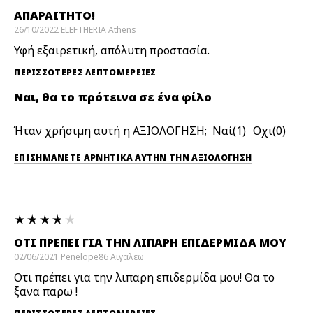
ΑΠΑΡΑΊΤΗΤΟ!
26/10/2022
ELEFTHERIA
Athens
Υφή εξαιρετική, απόλυτη προστασία.
ΠΕΡΙΣΣΌΤΕΡΕΣ ΛΕΠΤΟΜΈΡΕΙΕΣ
Ναι, θα το πρότεινα σε ένα φίλο
Ήταν χρήσιμη αυτή η ΑΞΙΟΛΟΓΗΣΗ;
1
0
ΕΠΙΣΗΜΆΝΕΤΕ ΑΡΝΗΤΙΚΆ ΑΥΤΉΝ ΤΗΝ ΑΞΙΟΛΟΓΗΣΗ
ΟΤΙ ΠΡΈΠΕΙ ΓΙΑ ΤΗΝ ΛΙΠΑΡΗ ΕΠΙΔΕΡΜΊΔΑ ΜΟΥ
02/06/2021
Penelope86
Αιγαλεω
Οτι πρέπει για την λιπαρη επιδερμίδα μου! Θα το
ξανα παρω !