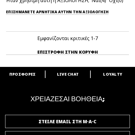
Ήταν χρήσιμη αυτή η ΑΞΙΟΛΟΓΗΣΗ;
4
0
ΕΠΙΣΗΜΆΝΕΤΕ ΑΡΝΗΤΙΚΆ ΑΥΤΉΝ ΤΗΝ ΑΞΙΟΛΟΓΗΣΗ
Εμφανίζονται κριτικές
1-7
ΕΠΙΣΤΡΟΦΉ ΣΤΗΝ ΚΟΡΥΦΉ
ΠΡΟΣΦΟΡΕΣ
LIVE CHAT
LOYALTY
ARE YOU A M·A·C LOVER?
Γίνε μέλος του προγράμματος επιβράβευσης της M·A·C και απόλαυσε
μοναδικά προνόμια και δώρα.
ΧΡΕΙΑΖΕΣΑΙ ΒΟΗΘΕΙΑ;
ΓΙΝΕ ΜΕΛΟΣ ΤΟΥ M·A·C LOVER
ΣΤΕΙΛΕ EMAIL ΣΤΗ M·A·C