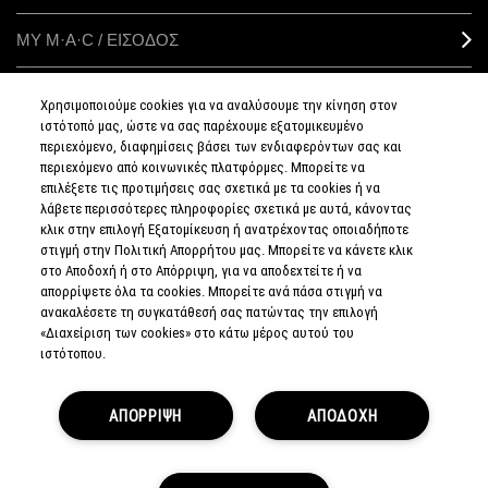
ΜΥ M·A·C / ΕΙΣΟΔΟΣ
Χρησιμοποιούμε cookies για να αναλύσουμε την κίνηση στον
ιστότοπό μας, ώστε να σας παρέχουμε εξατομικευμένο
ΣΥΝΔΕΘΕΙΤΕ
περιεχόμενο, διαφημίσεις βάσει των ενδιαφερόντων σας και
περιεχόμενο από κοινωνικές πλατφόρμες. Μπορείτε να
επιλέξετε τις προτιμήσεις σας σχετικά με τα cookies ή να
λάβετε περισσότερες πληροφορίες σχετικά με αυτά, κάνοντας
κλικ στην επιλογή Εξατομίκευση ή ανατρέχοντας οποιαδήποτε
στιγμή στην Πολιτική Απορρήτου μας. Μπορείτε να κάνετε κλικ
ΠΟΛΙΤΙΚΗ
ΑΠΟΡΡΗΤΟΥ
στο Αποδοχή ή στο Απόρριψη, για να αποδεχτείτε ή να
ΟΡΟΙ &
απορρίψετε όλα τα cookies. Μπορείτε ανά πάσα στιγμή να
ΠΡΟΥΠΟΘΕΣΕΙΣ
ανακαλέσετε τη συγκατάθεσή σας πατώντας την επιλογή
ΟΡΟΙ
ΠΩΛΗΣΗΣ
«Διαχείριση των cookies» στο κάτω μέρος αυτού του
ΠΟΛΙΤΙΚΗ
ιστότοπου.
ΣΥΛΛΟΓΗΣ & ΔΙΑΧΕΙΡΙΣΗΣ
ΑΞΙΟΛΟΓΗΣΕΩΝ
ΕΝΗΜΕΡΩΘΕΙΤΕ
ΓΙΑ ΤΑ ΠΛΑΣΤΑ
ΠΡΟΪΟΝΤΑ
ΑΠΟΡΡΙΨΗ
ΑΠΟΔΟΧΗ
ΔΙΑΧΕΙΡΙΣΤΕΙΤΕ
ΤΑ COOKIES
ΤΟΥ ΙΣΤΟΤΟΠΟΥ