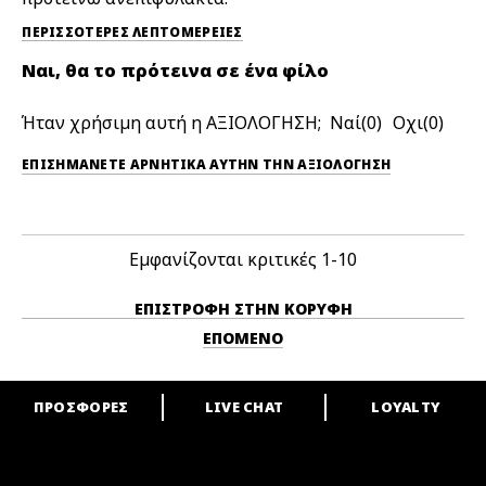
ΠΕΡΙΣΣΌΤΕΡΕΣ ΛΕΠΤΟΜΈΡΕΙΕΣ
Ναι, θα το πρότεινα σε ένα φίλο
Ήταν χρήσιμη αυτή η ΑΞΙΟΛΟΓΗΣΗ;
0
0
ΕΠΙΣΗΜΆΝΕΤΕ ΑΡΝΗΤΙΚΆ ΑΥΤΉΝ ΤΗΝ ΑΞΙΟΛΟΓΗΣΗ
Εμφανίζονται κριτικές
1-10
ΕΠΙΣΤΡΟΦΉ ΣΤΗΝ ΚΟΡΥΦΉ
ΕΠΌΜΕΝΟ
ΠΡΟΣΦΟΡΕΣ
LIVE CHAT
LOYALTY
ARE YOU A M·A·C LOVER?
Γίνε μέλος του προγράμματος επιβράβευσης της M·A·C και απόλαυσε
μοναδικά προνόμια και δώρα.