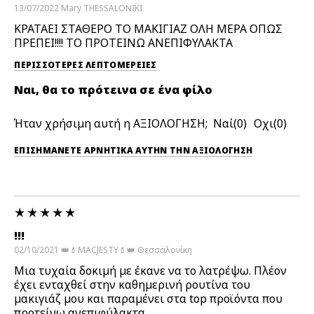
13/07/2022
Mary
THESSALONIKI
ΚΡΑΤΑΕΙ ΣΤΑΘΕΡΟ ΤΟ ΜΑΚΙΓΙΑΖ ΟΛΗ ΜΕΡΑ ΟΠΩΣ
ΠΡΕΠΕΙ!!!! ΤΟ ΠΡΟΤΕΙΝΩ ΑΝΕΠΙΦΥΛΑΚΤΑ
ΠΕΡΙΣΣΌΤΕΡΕΣ ΛΕΠΤΟΜΈΡΕΙΕΣ
Ναι, θα το πρότεινα σε ένα φίλο
Ήταν χρήσιμη αυτή η ΑΞΙΟΛΟΓΗΣΗ;
0
0
ΕΠΙΣΗΜΆΝΕΤΕ ΑΡΝΗΤΙΚΆ ΑΥΤΉΝ ΤΗΝ ΑΞΙΟΛΟΓΗΣΗ
!!!
02/10/2021
👑💄MACJESTY💄👑
Θεσσαλονίκη
Μια τυχαία δοκιμή με έκανε να το λατρέψω. Πλέον
έχει ενταχθεί στην καθημερινή ρουτίνα του
μακιγιάζ μου και παραμένει στα top προϊόντα που
προτείνω ανεπιφύλακτα.