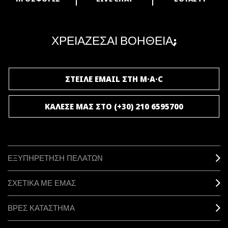
ARE YOU A M·A·C LOVER?
Γίνε μέλος του προγράμματος επιβράβευσης της M·A·C και απόλαυσε
μοναδικά προνόμια και δώρα.
ΧΡΕΙΑΖΕΣΑΙ ΒΟΗΘΕΙΑ;
ΓΙΝΕ ΜΕΛΟΣ ΤΟΥ M·A·C LOVER
ΣΤΕΙΛΕ EMAIL ΣΤΗ M·A·C
ΚΑΛΕΣΕ ΜΑΣ ΣΤΟ (+30) 210 6595700
ΕΞΥΠΗΡΕΤΗΣΗ ΠΕΛΑΤΩΝ
ΣΧΕΤΙΚΑ ΜΕ ΕΜΑΣ
ΒΡΕΣ ΚΑΤΑΣΤΗΜΑ