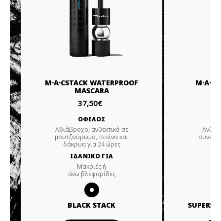
M·A·CSTACK WATERPROOF
M·A·C
MASCARA
37,50€
ΟΦΕΛΟΣ
Αδιάβροχο, ανθεκτικό σε
Ανθεκτ
μουτζούρωμα, πισίνα και
συνεχώ
δάκρυα για 24 ώρες
ΙΔΑΝΙΚΟ ΓΙΑ
Ι
Μακριές ή
άνω βλεφαρίδες
άν
BLACK STACK
SUPERST