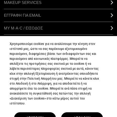
MAKEUP SERVICES
ΕΓΓΡΑΦΗ ΓΙΑ EMAIL
ΜΥ M·A·C / ΕΙΣΟΔΟΣ
Χρησιμοποιούμε cookies για να αναλύσουμε την κίνηση στον
ιστότοπό μας, ώστε να σας παρέχουμε εξατομικευμένο
ΣΥΝΔΕΘΕΙΤΕ
περιεχόμενο, διαφημίσεις βάσει των ενδιαφερόντων σας και
περιεχόμενο από κοινωνικές πλατφόρμες. Μπορείτε να
επιλέξετε τις προτιμήσεις σας σχετικά με τα cookies ή να
λάβετε περισσότερες πληροφορίες σχετικά με αυτά, κάνοντας
κλικ στην επιλογή Εξατομίκευση ή ανατρέχοντας οποιαδήποτε
στιγμή στην Πολιτική Απορρήτου μας. Μπορείτε να κάνετε κλικ
ΠΟΛΙΤΙΚΗ
ΑΠΟΡΡΗΤΟΥ
στο Αποδοχή ή στο Απόρριψη, για να αποδεχτείτε ή να
ΟΡΟΙ &
απορρίψετε όλα τα cookies. Μπορείτε ανά πάσα στιγμή να
ΠΡΟΥΠΟΘΕΣΕΙΣ
ανακαλέσετε τη συγκατάθεσή σας πατώντας την επιλογή
ΟΡΟΙ
ΠΩΛΗΣΗΣ
«Διαχείριση των cookies» στο κάτω μέρος αυτού του
ΠΟΛΙΤΙΚΗ
ιστότοπου.
ΣΥΛΛΟΓΗΣ & ΔΙΑΧΕΙΡΙΣΗΣ
ΑΞΙΟΛΟΓΗΣΕΩΝ
ΕΝΗΜΕΡΩΘΕΙΤΕ
ΓΙΑ ΤΑ ΠΛΑΣΤΑ