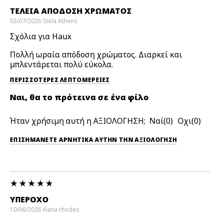
ΤΈΛΕΙΑ ΑΠΌΔΟΣΗ ΧΡΏΜΑΤΟΣ
02/07/2026
Stela
Athens
Σχόλια για Haux
Πολλή ωραία απόδοση χρώματος. Διαρκεί και
μπλεντάρεται πολύ εύκολα.
ΠΕΡΙΣΣΌΤΕΡΕΣ ΛΕΠΤΟΜΈΡΕΙΕΣ
Ναι, θα το πρότεινα σε ένα φίλο
Ήταν χρήσιμη αυτή η ΑΞΙΟΛΟΓΗΣΗ;
0
0
ΕΠΙΣΗΜΆΝΕΤΕ ΑΡΝΗΤΙΚΆ ΑΥΤΉΝ ΤΗΝ ΑΞΙΟΛΟΓΗΣΗ
ΥΠΈΡΟΧΟ
10/06/2026
iliana
rhodes