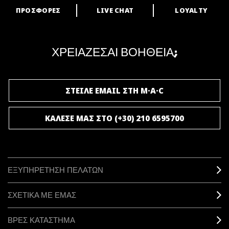
ΠΡΟΣΦΟΡΕΣ
LIVE CHAT
LOYALTY
ARE YOU A M·A·C LOVER?
Γίνε μέλος του προγράμματος επιβράβευσης της M·A·C και απόλαυσε
μοναδικά προνόμια και δώρα.
ΧΡΕΙΑΖΕΣΑΙ ΒΟΗΘΕΙΑ;
ΓΙΝΕ ΜΕΛΟΣ ΤΟΥ M·A·C LOVER
ΣΤΕΙΛΕ EMAIL ΣΤΗ M·A·C
ΚΑΛΕΣΕ ΜΑΣ ΣΤΟ (+30) 210 6595700
ΕΞΥΠΗΡΕΤΗΣΗ ΠΕΛΑΤΩΝ
ΣΧΕΤΙΚΑ ΜΕ ΕΜΑΣ
ΒΡΕΣ ΚΑΤΑΣΤΗΜΑ