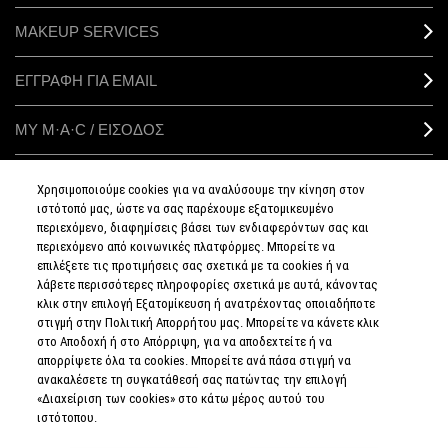
MAKEUP SERVICES
ΕΓΓΡΑΦΗ ΓΙΑ EMAIL
ΜΥ M·A·C / ΕΙΣΟΔΟΣ
Χρησιμοποιούμε cookies για να αναλύσουμε την κίνηση στον
ιστότοπό μας, ώστε να σας παρέχουμε εξατομικευμένο
ΣΥΝΔΕΘΕΙΤΕ
περιεχόμενο, διαφημίσεις βάσει των ενδιαφερόντων σας και
περιεχόμενο από κοινωνικές πλατφόρμες. Μπορείτε να
επιλέξετε τις προτιμήσεις σας σχετικά με τα cookies ή να
λάβετε περισσότερες πληροφορίες σχετικά με αυτά, κάνοντας
κλικ στην επιλογή Εξατομίκευση ή ανατρέχοντας οποιαδήποτε
στιγμή στην Πολιτική Απορρήτου μας. Μπορείτε να κάνετε κλικ
ΠΟΛΙΤΙΚΗ
ΑΠΟΡΡΗΤΟΥ
στο Αποδοχή ή στο Απόρριψη, για να αποδεχτείτε ή να
ΟΡΟΙ &
απορρίψετε όλα τα cookies. Μπορείτε ανά πάσα στιγμή να
ΠΡΟΥΠΟΘΕΣΕΙΣ
ανακαλέσετε τη συγκατάθεσή σας πατώντας την επιλογή
ΟΡΟΙ
ΠΩΛΗΣΗΣ
«Διαχείριση των cookies» στο κάτω μέρος αυτού του
ΠΟΛΙΤΙΚΗ
ιστότοπου.
ΣΥΛΛΟΓΗΣ & ΔΙΑΧΕΙΡΙΣΗΣ
ΑΞΙΟΛΟΓΗΣΕΩΝ