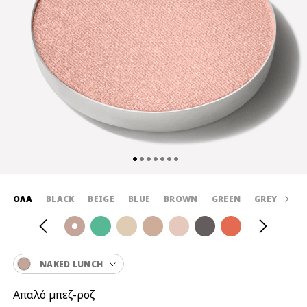
ΌΛΑ
BLACK
BEIGE
BLUE
BROWN
GREEN
GREY
OR
NAKED LUNCH
Απαλό μπεζ-ροζ