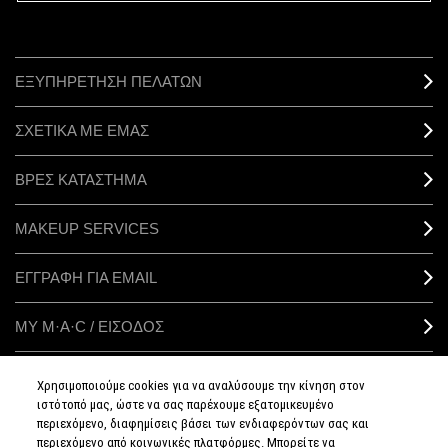
ΕΞΥΠΗΡΕΤΗΣΗ ΠΕΛΑΤΩΝ
ΣΧΕΤΙΚΑ ΜΕ ΕΜΑΣ
ΒΡΕΣ ΚΑΤΑΣΤΗΜΑ
MAKEUP SERVICES
ΕΓΓΡΑΦΗ ΓΙΑ EMAIL
ΜΥ M·A·C / ΕΙΣΟΔΟΣ
Χρησιμοποιούμε cookies για να αναλύσουμε την κίνηση στον
ιστότοπό μας, ώστε να σας παρέχουμε εξατομικευμένο
ΣΥΝΔΕΘΕΙΤΕ
περιεχόμενο, διαφημίσεις βάσει των ενδιαφερόντων σας και
περιεχόμενο από κοινωνικές πλατφόρμες. Μπορείτε να