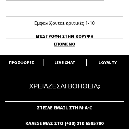
Εμφανίζονται κριτικές
1-10
ΕΠΙΣΤΡΟΦΉ ΣΤΗΝ ΚΟΡΥΦΉ
ΕΠΌΜΕΝΟ
ΠΡΟΣΦΟΡΕΣ
LIVE CHAT
LOYALTY
ARE YOU A M·A·C LOVER?
Γίνε μέλος του προγράμματος επιβράβευσης της M·A·C και απόλαυσε
μοναδικά προνόμια και δώρα.
ΧΡΕΙΑΖΕΣΑΙ ΒΟΗΘΕΙΑ;
ΓΙΝΕ ΜΕΛΟΣ ΤΟΥ M·A·C LOVER
ΣΤΕΙΛΕ EMAIL ΣΤΗ M·A·C
ΚΑΛΕΣΕ ΜΑΣ ΣΤΟ (+30) 210 6595700