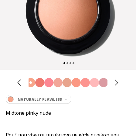
NATURALLY FLAWLESS
Midtone pinky nude
Ρουζ που γίνεται πιο έντονο με κάθε στρώση που