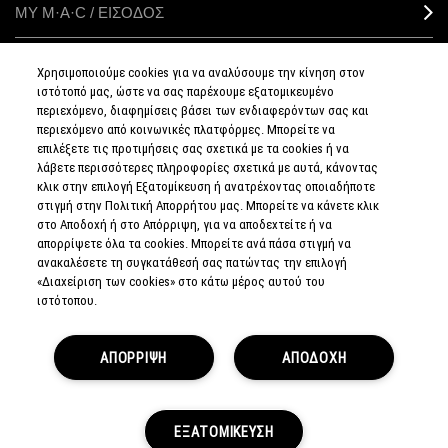
ΜΥ M·A·C / ΕΙΣΟΔΟΣ
Χρησιμοποιούμε cookies για να αναλύσουμε την κίνηση στον
ιστότοπό μας, ώστε να σας παρέχουμε εξατομικευμένο
ΣΥΝΔΕΘΕΙΤΕ
περιεχόμενο, διαφημίσεις βάσει των ενδιαφερόντων σας και
περιεχόμενο από κοινωνικές πλατφόρμες. Μπορείτε να
επιλέξετε τις προτιμήσεις σας σχετικά με τα cookies ή να
λάβετε περισσότερες πληροφορίες σχετικά με αυτά, κάνοντας
κλικ στην επιλογή Εξατομίκευση ή ανατρέχοντας οποιαδήποτε
στιγμή στην Πολιτική Απορρήτου μας. Μπορείτε να κάνετε κλικ
ΠΟΛΙΤΙΚΗ
ΑΠΟΡΡΗΤΟΥ
στο Αποδοχή ή στο Απόρριψη, για να αποδεχτείτε ή να
ΟΡΟΙ &
απορρίψετε όλα τα cookies. Μπορείτε ανά πάσα στιγμή να
ΠΡΟΥΠΟΘΕΣΕΙΣ
ανακαλέσετε τη συγκατάθεσή σας πατώντας την επιλογή
ΟΡΟΙ
ΠΩΛΗΣΗΣ
«Διαχείριση των cookies» στο κάτω μέρος αυτού του
ΠΟΛΙΤΙΚΗ
ιστότοπου.
ΣΥΛΛΟΓΗΣ & ΔΙΑΧΕΙΡΙΣΗΣ
ΑΞΙΟΛΟΓΗΣΕΩΝ
ΕΝΗΜΕΡΩΘΕΙΤΕ
ΓΙΑ ΤΑ ΠΛΑΣΤΑ
ΠΡΟΪΟΝΤΑ
ΑΠΟΡΡΙΨΗ
ΑΠΟΔΟΧΗ
ΔΙΑΧΕΙΡΙΣΤΕΙΤΕ
ΤΑ COOKIES
ΤΟΥ ΙΣΤΟΤΟΠΟΥ
© MAKE-UP ART COSMETICS.
ΕΞΑΤΟΜΙΚΕΥΣΗ
ALL WORLDWIDE RIGHTS RESERVED.