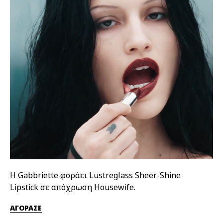
Η Gabbriette φοράει Lustreglass Sheer-Shine
Η 
Lipstick σε απόχρωση Housewife.
απ
ΑΓΟΡΑΣΕ
ΑΓ