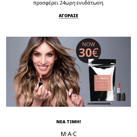
προσφέρει 24ωρη ενυδάτωση.
ΑΓΟΡΑΣΕ
ΝΕΑ ΤΙΜΗ!
M·A·C