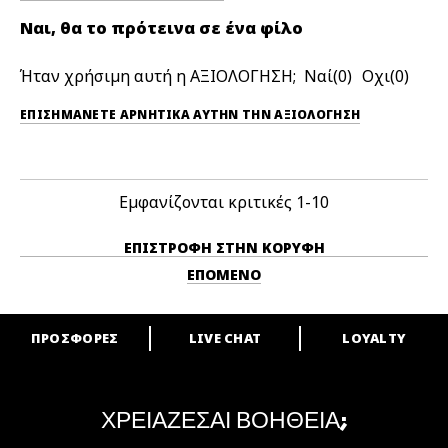
Ναι, θα το πρότεινα σε ένα φίλο
Ήταν χρήσιμη αυτή η ΑΞΙΟΛΟΓΗΣΗ;
0
0
ΕΠΙΣΗΜΆΝΕΤΕ ΑΡΝΗΤΙΚΆ ΑΥΤΉΝ ΤΗΝ ΑΞΙΟΛΟΓΗΣΗ
Εμφανίζονται κριτικές
1-10
ΕΠΙΣΤΡΟΦΉ ΣΤΗΝ ΚΟΡΥΦΉ
ΕΠΌΜΕΝΟ
ΠΡΟΣΦΟΡΕΣ
LIVE CHAT
LOYALTY
ARE YOU A M·A·C LOVER?
Γίνε μέλος του προγράμματος επιβράβευσης της M·A·C και απόλαυσε
μοναδικά προνόμια και δώρα.
ΧΡΕΙΑΖΕΣΑΙ ΒΟΗΘΕΙΑ;
ΓΙΝΕ ΜΕΛΟΣ ΤΟΥ M·A·C LOVER