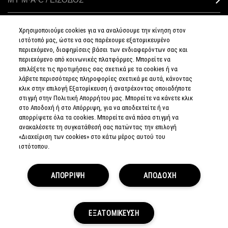
Χρησιμοποιούμε cookies για να αναλύσουμε την κίνηση στον
ιστότοπό μας, ώστε να σας παρέχουμε εξατομικευμένο
ΣΥΝΔΕΘΕΙΤΕ
περιεχόμενο, διαφημίσεις βάσει των ενδιαφερόντων σας και
περιεχόμενο από κοινωνικές πλατφόρμες. Μπορείτε να
επιλέξετε τις προτιμήσεις σας σχετικά με τα cookies ή να
λάβετε περισσότερες πληροφορίες σχετικά με αυτά, κάνοντας
κλικ στην επιλογή Εξατομίκευση ή ανατρέχοντας οποιαδήποτε
στιγμή στην Πολιτική Απορρήτου μας. Μπορείτε να κάνετε κλικ
ΠΟΛΙΤΙΚΗ
ΑΠΟΡΡΗΤΟΥ
στο Αποδοχή ή στο Απόρριψη, για να αποδεχτείτε ή να
ΟΡΟΙ &
απορρίψετε όλα τα cookies. Μπορείτε ανά πάσα στιγμή να
ΠΡΟΥΠΟΘΕΣΕΙΣ
ανακαλέσετε τη συγκατάθεσή σας πατώντας την επιλογή
ΟΡΟΙ
ΠΩΛΗΣΗΣ
«Διαχείριση των cookies» στο κάτω μέρος αυτού του
ΠΟΛΙΤΙΚΗ
ιστότοπου.
ΣΥΛΛΟΓΗΣ & ΔΙΑΧΕΙΡΙΣΗΣ
ΑΞΙΟΛΟΓΗΣΕΩΝ
ΕΝΗΜΕΡΩΘΕΙΤΕ
ΓΙΑ ΤΑ ΠΛΑΣΤΑ
ΠΡΟΪΟΝΤΑ
ΑΠΟΡΡΙΨΗ
ΑΠΟΔΟΧΗ
ΔΙΑΧΕΙΡΙΣΤΕΙΤΕ
ΤΑ COOKIES
ΤΟΥ ΙΣΤΟΤΟΠΟΥ
© MAKE-UP ART COSMETICS.
ΕΞΑΤΟΜΙΚΕΥΣΗ
ALL WORLDWIDE RIGHTS RESERVED.