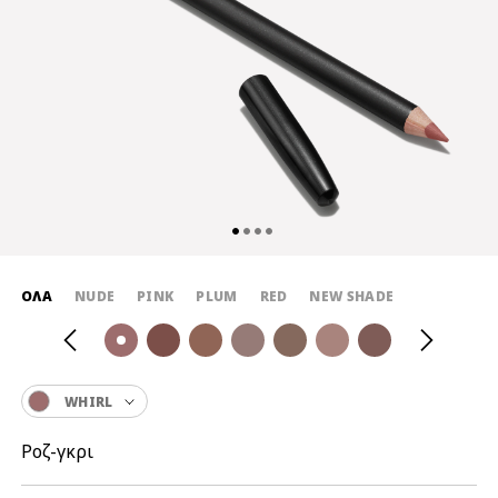
ΌΛΑ
NUDE
PINK
PLUM
RED
NEW SHADE
WHIRL
Ροζ-γκρι