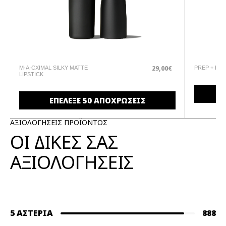
29,00€
M·A·CXIMAL SILKY MATTE
PREP + PRI
LIPSTICK
ΕΠΕΛΕΞΕ 50 ΑΠΟΧΡΩΣΕΙΣ
ΑΞΙΟΛΟΓΗΣΕΙΣ ΠΡΟΪΟΝΤΟΣ
ΟΙ ΔΙΚΕΣ ΣΑΣ
ΑΞΙΟΛΟΓΗΣΕΙΣ
5 ΑΣΤΈΡΙΑ
888