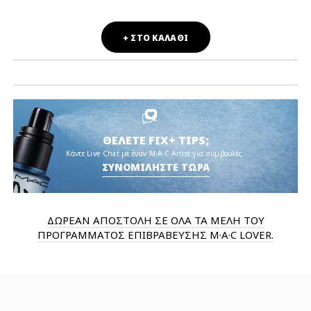
+ ΣΤΟ ΚΑΛΑΘΙ
ΘΕΛΕΤΕ FIX+ TIPS;
Κάντε Live Chat με έναν M·A·C Artist για συμβουλές.
ΣΥΝΟΜΙΛΗΣΤΕ ΤΩΡΑ
ΔΩΡΕΑΝ ΑΠΟΣΤΟΛΗ ΣΕ ΟΛΑ ΤΑ ΜΕΛΗ ΤΟΥ
ΠΡΟΓΡΑΜΜΑΤΟΣ ΕΠΙΒΡΑΒΕΥΣΗΣ M·A·C LOVER.