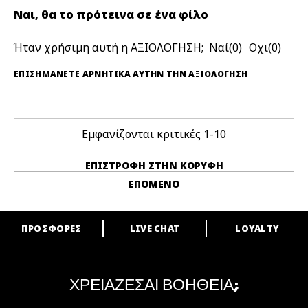
Ναι, θα το πρότεινα σε ένα φίλο
Ήταν χρήσιμη αυτή η ΑΞΙΟΛΟΓΗΣΗ;
0
0
ΕΠΙΣΗΜΆΝΕΤΕ ΑΡΝΗΤΙΚΆ ΑΥΤΉΝ ΤΗΝ ΑΞΙΟΛΟΓΗΣΗ
Εμφανίζονται κριτικές
1-10
ΕΠΙΣΤΡΟΦΉ ΣΤΗΝ ΚΟΡΥΦΉ
ΕΠΌΜΕΝΟ
ΠΡΟΣΦΟΡΕΣ
LIVE CHAT
LOYALTY
ARE YOU A M·A·C LOVER?
Γίνε μέλος του προγράμματος επιβράβευσης της M·A·C και απόλαυσε
μοναδικά προνόμια και δώρα.
ΧΡΕΙΑΖΕΣΑΙ ΒΟΗΘΕΙΑ;
ΓΙΝΕ ΜΕΛΟΣ ΤΟΥ M·A·C LOVER