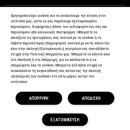
Χρησιμοποιούμε cookies για να αναλύσουμε την κίνηση στον
ιστότοπό μας, ώστε να σας παρέχουμε εξατομικευμένο
ΣΥΝΔΕΘΕΙΤΕ
περιεχόμενο, διαφημίσεις βάσει των ενδιαφερόντων σας και
περιεχόμενο από κοινωνικές πλατφόρμες. Μπορείτε να
επιλέξετε τις προτιμήσεις σας σχετικά με τα cookies ή να
λάβετε περισσότερες πληροφορίες σχετικά με αυτά, κάνοντας
κλικ στην επιλογή Εξατομίκευση ή ανατρέχοντας οποιαδήποτε
στιγμή στην Πολιτική Απορρήτου μας. Μπορείτε να κάνετε κλικ
ΠΟΛΙΤΙΚΗ
ΑΠΟΡΡΗΤΟΥ
στο Αποδοχή ή στο Απόρριψη, για να αποδεχτείτε ή να
ΟΡΟΙ &
απορρίψετε όλα τα cookies. Μπορείτε ανά πάσα στιγμή να
ΠΡΟΥΠΟΘΕΣΕΙΣ
ανακαλέσετε τη συγκατάθεσή σας πατώντας την επιλογή
ΟΡΟΙ
ΠΩΛΗΣΗΣ
«Διαχείριση των cookies» στο κάτω μέρος αυτού του
ΠΟΛΙΤΙΚΗ
ιστότοπου.
ΣΥΛΛΟΓΗΣ & ΔΙΑΧΕΙΡΙΣΗΣ
ΑΞΙΟΛΟΓΗΣΕΩΝ
ΕΝΗΜΕΡΩΘΕΙΤΕ
ΓΙΑ ΤΑ ΠΛΑΣΤΑ
ΠΡΟΪΟΝΤΑ
ΑΠΟΡΡΙΨΗ
ΑΠΟΔΟΧΗ
ΔΙΑΧΕΙΡΙΣΤΕΙΤΕ
ΤΑ COOKIES
ΤΟΥ ΙΣΤΟΤΟΠΟΥ
© MAKE-UP ART COSMETICS.
ΕΞΑΤΟΜΙΚΕΥΣΗ
ALL WORLDWIDE RIGHTS RESERVED.