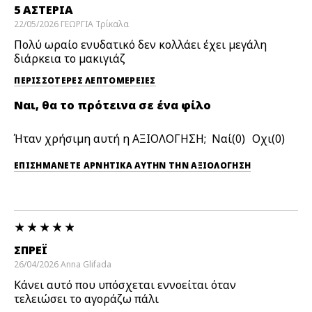
5 ΑΣΤΕΡΙΑ
22/05/2026
ΓΕΩΡΓΙΑ
Τρίκαλα
Πολύ ωραίο ενυδατικό δεν κολλάει έχει μεγάλη
διάρκεια το μακιγιάζ
ΠΕΡΙΣΣΌΤΕΡΕΣ ΛΕΠΤΟΜΈΡΕΙΕΣ
Ναι, θα το πρότεινα σε ένα φίλο
Ήταν χρήσιμη αυτή η ΑΞΙΟΛΟΓΗΣΗ;
0
0
ΕΠΙΣΗΜΆΝΕΤΕ ΑΡΝΗΤΙΚΆ ΑΥΤΉΝ ΤΗΝ ΑΞΙΟΛΟΓΗΣΗ
ΣΠΡΈΙ
26/04/2026
Anna
Glifada
Κάνει αυτό που υπόσχεται εννοείται όταν
τελειώσει το αγοράζω πάλι