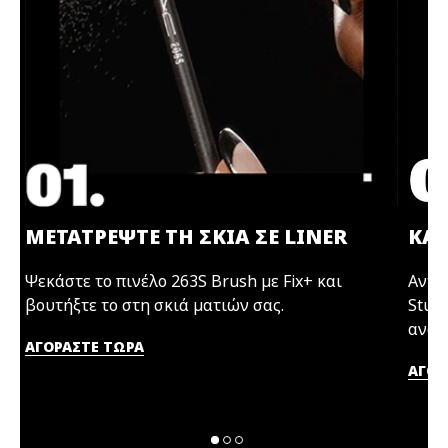
ΜΕΤΑΤΡΕΨΤΕ ΤΗ ΣΚΙΑ ΣΕ LINER
ΚΑΝ
Ψεκάστε το πινέλο 263S Brush με Fix+ και
Αντλ
βουτήξτε το στη σκιά ματιών σας.
Studi
ανακα
ΑΓΟΡΑΣΤΕ ΤΩΡΑ
ΑΓΟΡ