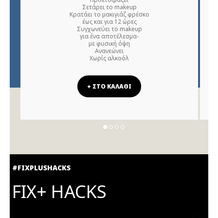
Σετάρει το makeup
Κρατάει το μακιγιάζ φρέσκο
έως και για 12 ώρες
Συγχωνεύει το makeup
για ένα αποτέλεσμα-
με φυσική όψη
Ανανεώνει
Χωρίς αλκοόλ
+ ΣΤΟ ΚΑΛΑΘΙ
#FIXPLUSHACKS
FIX+ HACKS