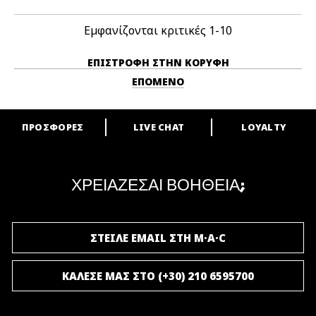
Εμφανίζονται κριτικές
1-10
ΕΠΙΣΤΡΟΦΉ ΣΤΗΝ ΚΟΡΥΦΉ
ΕΠΌΜΕΝΟ
ΠΡΟΣΦΟΡΕΣ
LIVE CHAT
LOYALTY
ARE YOU A M·A·C LOVER?
Γίνε μέλος του προγράμματος επιβράβευσης της M·A·C και απόλαυσε
μοναδικά προνόμια και δώρα.
ΧΡΕΙΑΖΕΣΑΙ ΒΟΗΘΕΙΑ;
ΓΙΝΕ ΜΕΛΟΣ ΤΟΥ M·A·C LOVER
ΣΤΕΙΛΕ EMAIL ΣΤΗ M·A·C
ΚΑΛΕΣΕ ΜΑΣ ΣΤΟ (+30) 210 6595700