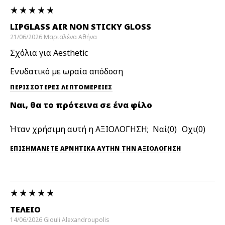
LIPGLASS AIR NON STICKY GLOSS
21/06/2026
Μαριαλένα
Αθήνα
Σχόλια για Aesthetic
Ενυδατικό με ωραία απόδοση
ΠΕΡΙΣΣΌΤΕΡΕΣ ΛΕΠΤΟΜΈΡΕΙΕΣ
Ναι, θα το πρότεινα σε ένα φίλο
Ήταν χρήσιμη αυτή η ΑΞΙΟΛΟΓΗΣΗ;
0
0
ΕΠΙΣΗΜΆΝΕΤΕ ΑΡΝΗΤΙΚΆ ΑΥΤΉΝ ΤΗΝ ΑΞΙΟΛΟΓΗΣΗ
ΤΈΛΕΙΟ
14/06/2026
Giouli
Alexandroupolis