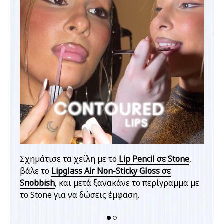
Σχημάτισε τα χείλη με το
Lip Pencil σε Stone
,
stnut
βάλε το
Lipglass Air Non-Sticky Gloss σε
Σχημ
ις το
Snobbish
, και μετά ξανακάνε το περίγραμμα με
και α
το Stone για να δώσεις έμφαση.
Lipgl