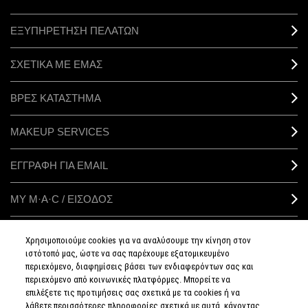
ΕΞΥΠΗΡΕΤΗΣΗ ΠΕΛΑΤΩΝ
ΣΧΕΤΙΚΑ ΜΕ ΕΜΑΣ
ΒΡΕΣ ΚΑΤΑΣΤΗΜΑ
MAKEUP SERVICES
ΕΓΓΡΑΦΗ ΓΙΑ EMAIL
ΜΥ M·A·C / ΕΙΣΟΔΟΣ
Χρησιμοποιούμε cookies για να αναλύσουμε την κίνηση στον
ιστότοπό μας, ώστε να σας παρέχουμε εξατομικευμένο
ΣΥΝΔΕΘΕΙΤΕ
περιεχόμενο, διαφημίσεις βάσει των ενδιαφερόντων σας και
περιεχόμενο από κοινωνικές πλατφόρμες. Μπορείτε να
επιλέξετε τις προτιμήσεις σας σχετικά με τα cookies ή να
λάβετε περισσότερες πληροφορίες σχετικά με αυτά, κάνοντας