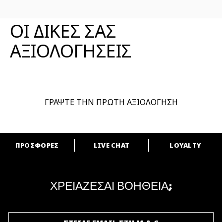
ΑΞΙΟΛΟΓΗΣΕΙΣ ΠΡΟΪΟΝΤΟΣ
ΟΙ ΔΙΚΕΣ ΣΑΣ
ΑΞΙΟΛΟΓΗΣΕΙΣ
ΓΡΑΨΤΕ ΤΗΝ ΠΡΩΤΗ ΑΞΙΟΛΟΓΗΣΗ
ΠΡΟΣΦΟΡΕΣ
LIVE CHAT
LOYALTY
ARE YOU A M·A·C LOVER?
Γίνε μέλος του προγράμματος επιβράβευσης της M·A·C και απόλαυσε
μοναδικά προνόμια και δώρα.
ΧΡΕΙΑΖΕΣΑΙ ΒΟΗΘΕΙΑ;
ΓΙΝΕ ΜΕΛΟΣ ΤΟΥ M·A·C LOVER