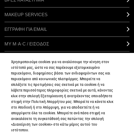
MAKEUP SERVICES
ΕΓΓΡΑΦΗ ΓΙΑ EMAIL
ΜΥ M·A·C / ΕΙΣΟΔΟΣ
Χρησιμοποιούμε cookies για να αναλύσουμε την κίνηση στον
ιστότοπό μας, ώστε να σας παρέχουμε εξατομικευμένο
ΣΥΝΔΕΘΕΙΤΕ
περιεχόμενο, διαφημίσεις βάσει των ενδιαφερόντων σας και
περιεχόμενο από κοινωνικές πλατφόρμες. Μπορείτε να
επιλέξετε τις προτιμήσεις σας σχετικά με τα cookies ή να
λάβετε περισσότερες πληροφορίες σχετικά με αυτά, κάνοντας
κλικ στην επιλογή Εξατομίκευση ή ανατρέχοντας οποιαδήποτε
στιγμή στην Πολιτική Απορρήτου μας. Μπορείτε να κάνετε κλικ
ΠΟΛΙΤΙΚΗ
ΑΠΟΡΡΗΤΟΥ
στο Αποδοχή ή στο Απόρριψη, για να αποδεχτείτε ή να
ΟΡΟΙ &
απορρίψετε όλα τα cookies. Μπορείτε ανά πάσα στιγμή να
ΠΡΟΥΠΟΘΕΣΕΙΣ
ανακαλέσετε τη συγκατάθεσή σας πατώντας την επιλογή
ΟΡΟΙ
ΠΩΛΗΣΗΣ
«Διαχείριση των cookies» στο κάτω μέρος αυτού του
ΠΟΛΙΤΙΚΗ
ιστότοπου.
ΣΥΛΛΟΓΗΣ & ΔΙΑΧΕΙΡΙΣΗΣ