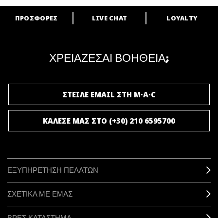
ΠΡΟΣΦΟΡΕΣ
LIVE CHAT
LOYALTY
ARE YOU A M·A·C LOVER?
Γίνε μέλος του προγράμματος επιβράβευσης της M·A·C και απόλαυσε
μοναδικά προνόμια και δώρα.
ΧΡΕΙΑΖΕΣΑΙ ΒΟΗΘΕΙΑ;
ΓΙΝΕ ΜΕΛΟΣ ΤΟΥ M·A·C LOVER
ΣΤΕΙΛΕ EMAIL ΣΤΗ M·A·C
ΚΑΛΕΣΕ ΜΑΣ ΣΤΟ (+30) 210 6595700
ΕΞΥΠΗΡΕΤΗΣΗ ΠΕΛΑΤΩΝ
ΣΧΕΤΙΚΑ ΜΕ ΕΜΑΣ
ΒΡΕΣ ΚΑΤΑΣΤΗΜΑ