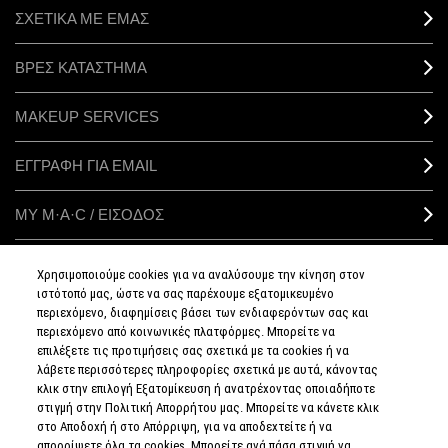
ΣΧΕΤΙΚΑ ΜΕ ΕΜΑΣ
ΒΡΕΣ ΚΑΤΑΣΤΗΜΑ
MAKEUP SERVICES
ΕΓΓΡΑΦΗ ΓΙΑ EMAIL
ΜΥ M·A·C / ΕΙΣΟΔΟΣ
Χρησιμοποιούμε cookies για να αναλύσουμε την κίνηση στον
ιστότοπό μας, ώστε να σας παρέχουμε εξατομικευμένο
ΣΥΝΔΕΘΕΙΤΕ
περιεχόμενο, διαφημίσεις βάσει των ενδιαφερόντων σας και
περιεχόμενο από κοινωνικές πλατφόρμες. Μπορείτε να
επιλέξετε τις προτιμήσεις σας σχετικά με τα cookies ή να
λάβετε περισσότερες πληροφορίες σχετικά με αυτά, κάνοντας
κλικ στην επιλογή Εξατομίκευση ή ανατρέχοντας οποιαδήποτε
στιγμή στην Πολιτική Απορρήτου μας. Μπορείτε να κάνετε κλικ
ΠΟΛΙΤΙΚΗ
ΑΠΟΡΡΗΤΟΥ
στο Αποδοχή ή στο Απόρριψη, για να αποδεχτείτε ή να
ΟΡΟΙ &
απορρίψετε όλα τα cookies. Μπορείτε ανά πάσα στιγμή να