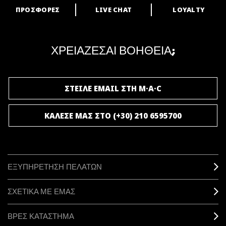
ΠΡΟΣΦΟΡΕΣ
LIVE CHAT
LOYALTY
ARE YOU A M·A·C LOVER?
Γίνε μέλος του προγράμματος επιβράβευσης της M·A·C και απόλαυσε
μοναδικά προνόμια και δώρα.
ΧΡΕΙΑΖΕΣΑΙ ΒΟΗΘΕΙΑ;
ΓΙΝΕ ΜΕΛΟΣ ΤΟΥ M·A·C LOVER
ΣΤΕΙΛΕ EMAIL ΣΤΗ M·A·C
ΚΑΛΕΣΕ ΜΑΣ ΣΤΟ (+30) 210 6595700
ΕΞΥΠΗΡΕΤΗΣΗ ΠΕΛΑΤΩΝ
ΣΧΕΤΙΚΑ ΜΕ ΕΜΑΣ
ΒΡΕΣ ΚΑΤΑΣΤΗΜΑ