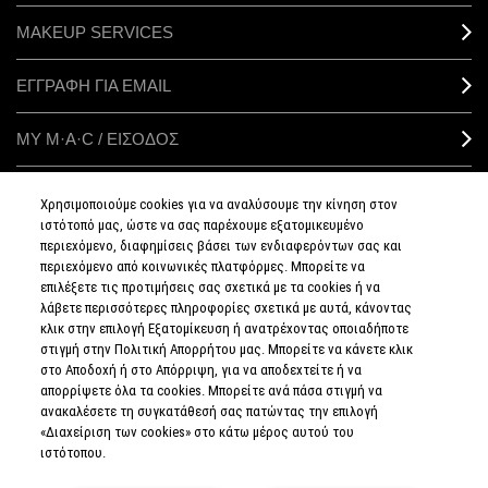
MAKEUP SERVICES
ΕΓΓΡΑΦΗ ΓΙΑ EMAIL
ΜΥ M·A·C / ΕΙΣΟΔΟΣ
Χρησιμοποιούμε cookies για να αναλύσουμε την κίνηση στον
ιστότοπό μας, ώστε να σας παρέχουμε εξατομικευμένο
ΣΥΝΔΕΘΕΙΤΕ
περιεχόμενο, διαφημίσεις βάσει των ενδιαφερόντων σας και
περιεχόμενο από κοινωνικές πλατφόρμες. Μπορείτε να
επιλέξετε τις προτιμήσεις σας σχετικά με τα cookies ή να
λάβετε περισσότερες πληροφορίες σχετικά με αυτά, κάνοντας
κλικ στην επιλογή Εξατομίκευση ή ανατρέχοντας οποιαδήποτε
στιγμή στην Πολιτική Απορρήτου μας. Μπορείτε να κάνετε κλικ
ΠΟΛΙΤΙΚΗ
ΑΠΟΡΡΗΤΟΥ
στο Αποδοχή ή στο Απόρριψη, για να αποδεχτείτε ή να
ΟΡΟΙ &
απορρίψετε όλα τα cookies. Μπορείτε ανά πάσα στιγμή να
ΠΡΟΥΠΟΘΕΣΕΙΣ
ανακαλέσετε τη συγκατάθεσή σας πατώντας την επιλογή
ΟΡΟΙ
ΠΩΛΗΣΗΣ
«Διαχείριση των cookies» στο κάτω μέρος αυτού του
ΠΟΛΙΤΙΚΗ
ιστότοπου.
ΣΥΛΛΟΓΗΣ & ΔΙΑΧΕΙΡΙΣΗΣ
ΑΞΙΟΛΟΓΗΣΕΩΝ
ΕΝΗΜΕΡΩΘΕΙΤΕ