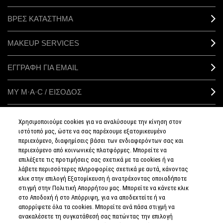
ΒΡΕΣ ΚΑΤΑΣΤΗΜΑ
MAKEUP SERVICES
ΕΓΓΡΑΦΗ ΓΙΑ EMAIL
ΜΥ M·A·C / ΕΙΣΟΔΟΣ
Χρησιμοποιούμε cookies για να αναλύσουμε την κίνηση στον
ιστότοπό μας, ώστε να σας παρέχουμε εξατομικευμένο
ΣΥΝΔΕΘΕΙΤΕ
περιεχόμενο, διαφημίσεις βάσει των ενδιαφερόντων σας και
περιεχόμενο από κοινωνικές πλατφόρμες. Μπορείτε να
επιλέξετε τις προτιμήσεις σας σχετικά με τα cookies ή να
λάβετε περισσότερες πληροφορίες σχετικά με αυτά, κάνοντας
κλικ στην επιλογή Εξατομίκευση ή ανατρέχοντας οποιαδήποτε
στιγμή στην Πολιτική Απορρήτου μας. Μπορείτε να κάνετε κλικ
ΠΟΛΙΤΙΚΗ
ΑΠΟΡΡΗΤΟΥ
στο Αποδοχή ή στο Απόρριψη, για να αποδεχτείτε ή να
ΟΡΟΙ &
απορρίψετε όλα τα cookies. Μπορείτε ανά πάσα στιγμή να
ΠΡΟΥΠΟΘΕΣΕΙΣ
ανακαλέσετε τη συγκατάθεσή σας πατώντας την επιλογή
ΟΡΟΙ