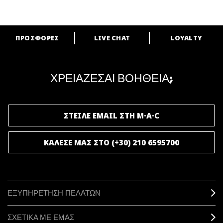
ΠΡΟΣΦΟΡΕΣ
LIVE CHAT
LOYALTY
ARE YOU A M·A·C LOVER?
Γίνε μέλος του προγράμματος επιβράβευσης της M·A·C και απόλαυσε
μοναδικά προνόμια και δώρα.
ΧΡΕΙΑΖΕΣΑΙ ΒΟΗΘΕΙΑ;
ΓΙΝΕ ΜΕΛΟΣ ΤΟΥ M·A·C LOVER
ΣΤΕΙΛΕ EMAIL ΣΤΗ M·A·C
ΚΑΛΕΣΕ ΜΑΣ ΣΤΟ (+30) 210 6595700
ΕΞΥΠΗΡΕΤΗΣΗ ΠΕΛΑΤΩΝ
ΣΧΕΤΙΚΑ ΜΕ ΕΜΑΣ