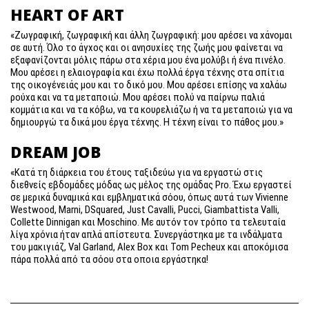
HEART OF ART
«Ζωγραφική, ζωγραφική και άλλη ζωγραφική: μου αρέσει να χάνομαι
σε αυτή. Όλο το άγχος και οι ανησυχίες της ζωής μου φαίνεται να
εξαφανίζονται μόλις πάρω στα χέρια μου ένα μολύβι ή ένα πινέλο.
Μου αρέσει η ελαιογραφία και έχω πολλά έργα τέχνης στα σπίτια
της οικογένειάς μου και το δικό μου. Μου αρέσει επίσης να χαλάω
ρούχα και να τα μεταποιώ. Μου αρέσει πολύ να παίρνω παλιά
κομμάτια και να τα κόβω, να τα κουρελιάζω ή να τα μεταποιώ για να
δημιουργώ τα δικά μου έργα τέχνης. Η τέχνη είναι το πάθος μου.»
DREAM JOB
«Κατά τη διάρκεια του έτους ταξιδεύω για να εργαστώ στις
διεθνείς εβδομάδες μόδας ως μέλος της ομάδας Pro. Έχω εργαστεί
σε μερικά δυναμικά και εμβληματικά σόου, όπως αυτά των Vivienne
Westwood, Marni, DSquared, Just Cavalli, Pucci, Giambattista Valli,
Collette Dinnigan και Moschino. Με αυτόν τον τρόπο τα τελευταία
λίγα χρόνια ήταν απλά απίστευτα. Συνεργάστηκα με τα ινδάλματα
του μακιγιάζ, Val Garland, Alex Box και Tom Pecheux και αποκόμισα
πάρα πολλά από τα σόου στα οποια εργάστηκα!