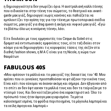
η δημιουργικότητα δεν γνωρίζει όρια. Η αυστραλιανή καλλιτέχνης
που ειδικεύεται στην τέχνη του σώματος, το θεατρικό και avant-
garde μακιγιάζ, δημιουργεί χωρίς κανόνες και παθιάζεται να
εμπλουτίζει την αγάπη της για την τέχνη με πρωτοποριακά σχέδια
σώματος, μακιγιάζ για drag queen ή ακόμη και νυφικό μακιγιάζ. «Εγώ
τα βλέπω όλα ως κινούμενη τέχνη», λέει.
Είτε δουλεύει με τους ερμηνευτές του Cirque du Soleil στις
δραματικά εντυπωσιακές εμφανίσεις τους, είτε ταξιδεύει στον
κόσμο για να δημιουργήσει τις κορυφαίες τάσεις της σεζόν στα
διεθνή fashion shows, η M·A·C είναι για τη Nicole, η χώρα των
θαυμάτων.
FABULOUS 40S
«Μου αρέσουν τα μαλλιά και το μακιγιάζ της δεκαετίας του '40. Μου
αρέσει που οι γυναίκες προσπαθούσαν να φτιάξουν την εικόνα τους.
Είναι κάτι που εύχομαι να έκαναν ακόμη και σήμερα. Δεν έβγαιναν από
το σπίτι αν δεν έφτιαχναν τα μαλλιά τους και δεν τα ταίριαζαν με το
ντύσιμό τους. Και δεν κοίταζαν μόνο ένα χαρακτηριστικό. Όλο το
πρόσωπό τους ήταν άψογα μακιγιαρισμένο. Τα μάτια
καλοσχηματισμένα, τα φρύδια περιποιημένα, τα μάγουλα λαμπερά και
τα χείλη άψογα και λαμπερά.»