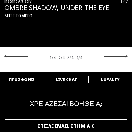
Instant Artistry
1.07
OMBRE SHADOW, UNDER THE EYE
ΔΕΙΤΕ ΤΟ VIDEO
1/4
2/4
3/4
4/4
ΠΡΟΣΦΟΡΕΣ
LIVE CHAT
LOYALTY
ARE YOU A M·A·C LOVER?
Γίνε μέλος του προγράμματος επιβράβευσης της M·A·C και απόλαυσε
μοναδικά προνόμια και δώρα.
ΧΡΕΙΑΖΕΣΑΙ ΒΟΗΘΕΙΑ;
ΓΙΝΕ ΜΕΛΟΣ ΤΟΥ M·A·C LOVER
ΣΤΕΙΛΕ EMAIL ΣΤΗ M·A·C