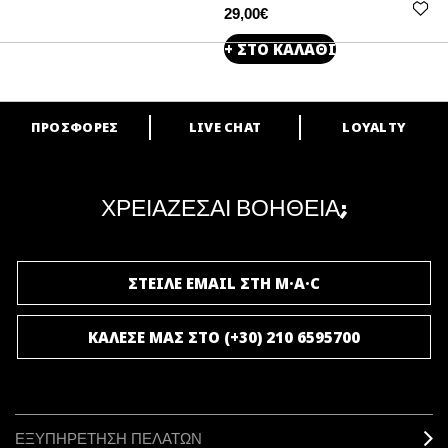
29,00€
+ ΣΤΟ ΚΑΛΑΘΙ
ΠΡΟΣΦΟΡΕΣ
LIVE CHAT
LOYALTY
ARE YOU A M·A·C LOVER?
Γίνε μέλος του προγράμματος επιβράβευσης της M·A·C και απόλαυσε
μοναδικά προνόμια και δώρα.
ΧΡΕΙΑΖΕΣΑΙ ΒΟΗΘΕΙΑ;
ΓΙΝΕ ΜΕΛΟΣ ΤΟΥ M·A·C LOVER
ΣΤΕΙΛΕ EMAIL ΣΤΗ M·A·C
ΚΑΛΕΣΕ ΜΑΣ ΣΤΟ (+30) 210 6595700
ΕΞΥΠΗΡΕΤΗΣΗ ΠΕΛΑΤΩΝ