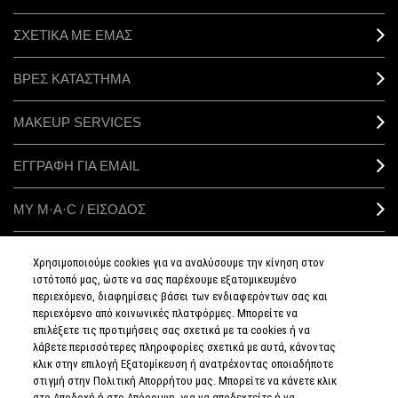
ΣΧΕΤΙΚΑ ΜΕ ΕΜΑΣ
ΒΡΕΣ ΚΑΤΑΣΤΗΜΑ
MAKEUP SERVICES
ΕΓΓΡΑΦΗ ΓΙΑ EMAIL
ΜΥ M·A·C / ΕΙΣΟΔΟΣ
Χρησιμοποιούμε cookies για να αναλύσουμε την κίνηση στον
ιστότοπό μας, ώστε να σας παρέχουμε εξατομικευμένο
ΣΥΝΔΕΘΕΙΤΕ
περιεχόμενο, διαφημίσεις βάσει των ενδιαφερόντων σας και
περιεχόμενο από κοινωνικές πλατφόρμες. Μπορείτε να
επιλέξετε τις προτιμήσεις σας σχετικά με τα cookies ή να
λάβετε περισσότερες πληροφορίες σχετικά με αυτά, κάνοντας
κλικ στην επιλογή Εξατομίκευση ή ανατρέχοντας οποιαδήποτε
στιγμή στην Πολιτική Απορρήτου μας. Μπορείτε να κάνετε κλικ
ΠΟΛΙΤΙΚΗ
ΑΠΟΡΡΗΤΟΥ
στο Αποδοχή ή στο Απόρριψη, για να αποδεχτείτε ή να