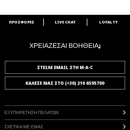
ΠΡΟΣΦΟΡΕΣ
LIVE CHAT
LOYALTY
ARE YOU A M·A·C LOVER?
Γίνε μέλος του προγράμματος επιβράβευσης της M·A·C και απόλαυσε
μοναδικά προνόμια και δώρα.
ΧΡΕΙΑΖΕΣΑΙ ΒΟΗΘΕΙΑ;
ΓΙΝΕ ΜΕΛΟΣ ΤΟΥ M·A·C LOVER
ΣΤΕΙΛΕ EMAIL ΣΤΗ M·A·C
ΚΑΛΕΣΕ ΜΑΣ ΣΤΟ (+30) 210 6595700
ΕΞΥΠΗΡΕΤΗΣΗ ΠΕΛΑΤΩΝ
ΣΧΕΤΙΚΑ ΜΕ ΕΜΑΣ