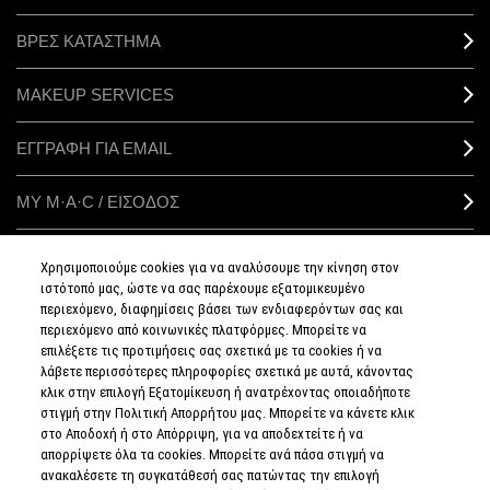
ΒΡΕΣ ΚΑΤΑΣΤΗΜΑ
MAKEUP SERVICES
ΕΓΓΡΑΦΗ ΓΙΑ EMAIL
ΜΥ M·A·C / ΕΙΣΟΔΟΣ
Χρησιμοποιούμε cookies για να αναλύσουμε την κίνηση στον
ιστότοπό μας, ώστε να σας παρέχουμε εξατομικευμένο
ΣΥΝΔΕΘΕΙΤΕ
περιεχόμενο, διαφημίσεις βάσει των ενδιαφερόντων σας και
περιεχόμενο από κοινωνικές πλατφόρμες. Μπορείτε να
επιλέξετε τις προτιμήσεις σας σχετικά με τα cookies ή να
λάβετε περισσότερες πληροφορίες σχετικά με αυτά, κάνοντας
κλικ στην επιλογή Εξατομίκευση ή ανατρέχοντας οποιαδήποτε
στιγμή στην Πολιτική Απορρήτου μας. Μπορείτε να κάνετε κλικ
ΠΟΛΙΤΙΚΗ
ΑΠΟΡΡΗΤΟΥ
στο Αποδοχή ή στο Απόρριψη, για να αποδεχτείτε ή να
ΟΡΟΙ &
απορρίψετε όλα τα cookies. Μπορείτε ανά πάσα στιγμή να
ΠΡΟΥΠΟΘΕΣΕΙΣ
ανακαλέσετε τη συγκατάθεσή σας πατώντας την επιλογή
ΟΡΟΙ