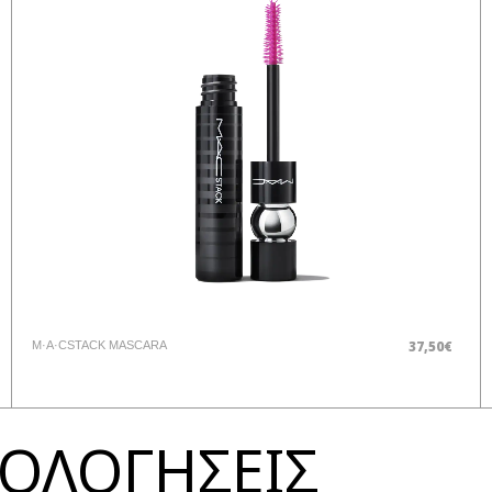
37,50€
M·A·CSTACK MASCARA
ΞΙΟΛΟΓΗΣΕΙΣ