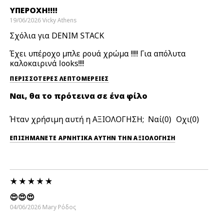
ΥΠΈΡΟΧΗ!!!!
19/06/2026
Vicky
Athens
Σχόλια για DENIM STACK
Έχει υπέροχο μπλε ρουά χρώμα !!!!! Για απόλυτα
καλοκαιρινά looks!!!!
ΠΕΡΙΣΣΌΤΕΡΕΣ ΛΕΠΤΟΜΈΡΕΙΕΣ
Ναι, θα το πρότεινα σε ένα φίλο
Ήταν χρήσιμη αυτή η ΑΞΙΟΛΟΓΗΣΗ;
0
0
ΕΠΙΣΗΜΆΝΕΤΕ ΑΡΝΗΤΙΚΆ ΑΥΤΉΝ ΤΗΝ ΑΞΙΟΛΟΓΗΣΗ
😍😍😍
04/06/2026
Mary
Ρόδος