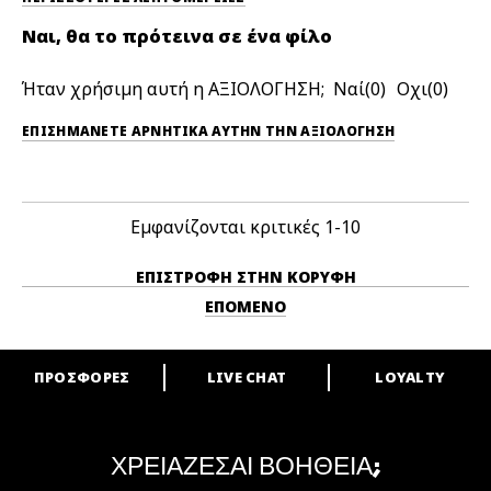
Ναι, θα το πρότεινα σε ένα φίλο
Ήταν χρήσιμη αυτή η ΑΞΙΟΛΟΓΗΣΗ;
0
0
ΕΠΙΣΗΜΆΝΕΤΕ ΑΡΝΗΤΙΚΆ ΑΥΤΉΝ ΤΗΝ ΑΞΙΟΛΟΓΗΣΗ
Εμφανίζονται κριτικές
1-10
ΕΠΙΣΤΡΟΦΉ ΣΤΗΝ ΚΟΡΥΦΉ
ΕΠΌΜΕΝΟ
ΠΡΟΣΦΟΡΕΣ
LIVE CHAT
LOYALTY
ARE YOU A M·A·C LOVER?
Γίνε μέλος του προγράμματος επιβράβευσης της M·A·C και απόλαυσε
μοναδικά προνόμια και δώρα.
ΧΡΕΙΑΖΕΣΑΙ ΒΟΗΘΕΙΑ;
ΓΙΝΕ ΜΕΛΟΣ ΤΟΥ M·A·C LOVER