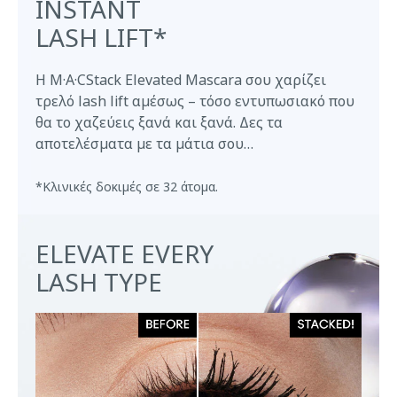
INSTANT
LASH LIFT*
Η M·A·CStack Elevated Mascara σου χαρίζει
τρελό lash lift αμέσως – τόσο εντυπωσιακό που
θα το χαζεύεις ξανά και ξανά. Δες τα
αποτελέσματα με τα μάτια σου…
*Κλινικές δοκιμές σε 32 άτομα.
ELEVATE EVERY
LASH TYPE