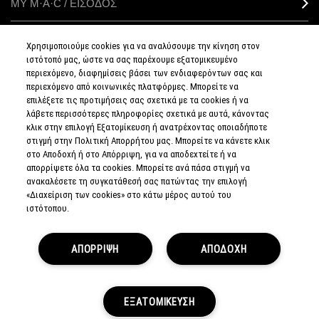
ΜΥ M·A·C / ΕΙΣΟΔΟΣ
Χρησιμοποιούμε cookies για να αναλύσουμε την κίνηση στον
ιστότοπό μας, ώστε να σας παρέχουμε εξατομικευμένο
ΣΥΝΔΕΘΕΙΤΕ
περιεχόμενο, διαφημίσεις βάσει των ενδιαφερόντων σας και
περιεχόμενο από κοινωνικές πλατφόρμες. Μπορείτε να
επιλέξετε τις προτιμήσεις σας σχετικά με τα cookies ή να
λάβετε περισσότερες πληροφορίες σχετικά με αυτά, κάνοντας
κλικ στην επιλογή Εξατομίκευση ή ανατρέχοντας οποιαδήποτε
στιγμή στην Πολιτική Απορρήτου μας. Μπορείτε να κάνετε κλικ
ΠΟΛΙΤΙΚΗ
ΑΠΟΡΡΗΤΟΥ
στο Αποδοχή ή στο Απόρριψη, για να αποδεχτείτε ή να
ΟΡΟΙ &
απορρίψετε όλα τα cookies. Μπορείτε ανά πάσα στιγμή να
ΠΡΟΥΠΟΘΕΣΕΙΣ
ανακαλέσετε τη συγκατάθεσή σας πατώντας την επιλογή
ΟΡΟΙ
ΠΩΛΗΣΗΣ
«Διαχείριση των cookies» στο κάτω μέρος αυτού του
ΠΟΛΙΤΙΚΗ
ιστότοπου.
ΣΥΛΛΟΓΗΣ & ΔΙΑΧΕΙΡΙΣΗΣ
ΑΞΙΟΛΟΓΗΣΕΩΝ
ΕΝΗΜΕΡΩΘΕΙΤΕ
ΓΙΑ ΤΑ ΠΛΑΣΤΑ
ΑΠΟΡΡΙΨΗ
ΑΠΟΔΟΧΗ
ΠΡΟΪΟΝΤΑ
ΔΙΑΧΕΙΡΙΣΤΕΙΤΕ
ΤΑ COOKIES
ΤΟΥ ΙΣΤΟΤΟΠΟΥ
© MAKE-UP ART COSMETICS.
ΕΞΑΤΟΜΙΚΕΥΣΗ
ALL WORLDWIDE RIGHTS RESERVED.