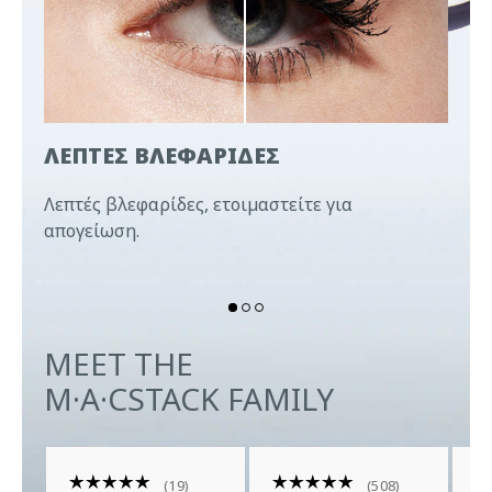
ΛΕΠΤΕΣ ΒΛΕΦΑΡΙΔΕΣ
ΚΟΝ
Λεπτές βλεφαρίδες, ετοιμαστείτε για
Ακόμ
με
απογείωση.
νέα 
MEET THE
M·A·CSTACK FAMILY
19
508