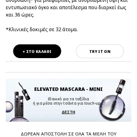
ανόρθωση* για βλεφαρίδες με ανορθωμένη όψη και
εντυπωσιακό όγκο και αποτέλεσμα που διαρκεί έως
και 36 ώρες.
*Κλινικές δοκιμές σε 32 άτομα.
+ ΣΤΟ ΚΑΛΑΘΙ
TRY IT ON
ELEVATED MASCARA - MINI
Ιδανικό για τα ταξίδια
ή για μέσα στην τσάντα για touch-ups.
ΔΕΣ ΤΗ
ΔΩΡΕΑΝ ΑΠΟΣΤΟΛΗ ΣΕ ΟΛΑ ΤΑ ΜΕΛΗ ΤΟΥ