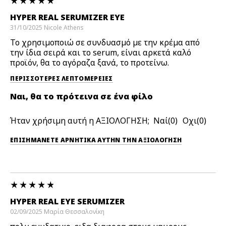
HYPER REAL SERUMIZER EYE
31/10/2025
Nicole
Athens
Το χρησιμοποιώ σε συνδυασμό με την κρέμα από
την ίδια σειρά και το serum, είναι αρκετά καλό
προϊόν, θα το αγόραζα ξανά, το προτείνω.
ΠΕΡΙΣΣΌΤΕΡΕΣ ΛΕΠΤΟΜΈΡΕΙΕΣ
Ναι, θα το πρότεινα σε ένα φίλο
Ήταν χρήσιμη αυτή η ΑΞΙΟΛΟΓΗΣΗ;
0
0
ΕΠΙΣΗΜΆΝΕΤΕ ΑΡΝΗΤΙΚΆ ΑΥΤΉΝ ΤΗΝ ΑΞΙΟΛΟΓΗΣΗ
HYPER REAL EYE SERUMIZER
02/09/2025
Mαρία
Θεσσαλονίκη