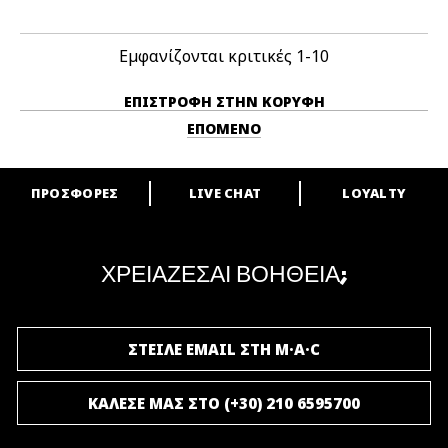
Εμφανίζονται κριτικές
1-10
ΕΠΙΣΤΡΟΦΉ ΣΤΗΝ ΚΟΡΥΦΉ
ΕΠΌΜΕΝΟ
ΠΡΟΣΦΟΡΕΣ
LIVE CHAT
LOYALTY
ARE YOU A M·A·C LOVER?
Γίνε μέλος του προγράμματος επιβράβευσης της M·A·C και απόλαυσε
μοναδικά προνόμια και δώρα.
ΧΡΕΙΑΖΕΣΑΙ ΒΟΗΘΕΙΑ;
ΓΙΝΕ ΜΕΛΟΣ ΤΟΥ M·A·C LOVER
ΣΤΕΙΛΕ EMAIL ΣΤΗ M·A·C
ΚΑΛΕΣΕ ΜΑΣ ΣΤΟ (+30) 210 6595700