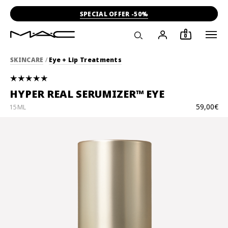
SPECIAL OFFER -50%
0
SKINCARE
/
Eye + Lip Treatments
HYPER REAL SERUMIZER™ EYE
59,00€
15ML