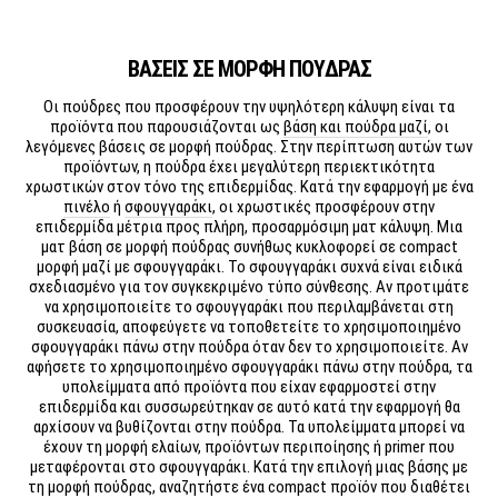
ΒΑΣΕΙΣ ΣΕ ΜΟΡΦΗ ΠΟΥΔΡΑΣ
Οι πούδρες που προσφέρουν την υψηλότερη κάλυψη είναι τα
προϊόντα που παρουσιάζονται ως
βάση και πούδρα μαζί
, οι
λεγόμενες βάσεις σε μορφή πούδρας. Στην περίπτωση αυτών των
προϊόντων, η πούδρα έχει μεγαλύτερη περιεκτικότητα
χρωστικών στον τόνο της επιδερμίδας. Κατά την εφαρμογή με ένα
πινέλο
ή
σφουγγαράκι
, οι χρωστικές προσφέρουν στην
επιδερμίδα μέτρια προς πλήρη, προσαρμόσιμη ματ κάλυψη. Μια
ματ βάση σε μορφή πούδρας συνήθως κυκλοφορεί σε compact
μορφή μαζί με σφουγγαράκι. Το σφουγγαράκι συχνά είναι ειδικά
σχεδιασμένο για τον συγκεκριμένο τύπο σύνθεσης. Αν προτιμάτε
να χρησιμοποιείτε το σφουγγαράκι που περιλαμβάνεται στη
συσκευασία, αποφεύγετε να τοποθετείτε το χρησιμοποιημένο
σφουγγαράκι πάνω στην πούδρα όταν δεν το χρησιμοποιείτε. Αν
αφήσετε το χρησιμοποιημένο σφουγγαράκι πάνω στην πούδρα, τα
υπολείμματα από προϊόντα που είχαν εφαρμοστεί στην
επιδερμίδα και συσσωρεύτηκαν σε αυτό κατά την εφαρμογή θα
αρχίσουν να βυθίζονται στην πούδρα. Τα υπολείμματα μπορεί να
έχουν τη μορφή ελαίων, προϊόντων περιποίησης ή primer που
μεταφέρονται στο σφουγγαράκι. Κατά την επιλογή μιας βάσης με
τη μορφή πούδρας, αναζητήστε ένα compact προϊόν που διαθέτει