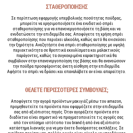
ΣΤΑΘΕΡΟΠΟΙΗΣΗΣ
Σε περίπτωση εφαρμογής υπερβολικής ποσότητας πούδρας,
μπορείτε να χρησιμοποιήσετε ένα
ενυδατικό σπρέι
σταθεροποίησης
για να επανενεργοποιήσετε τη βάση και να
ενυδατώσετε την επιδερμίδα σας. Αποφύγετε τη χρήση σπρέι
σταθεροποίησης που περιέχει αλκοόλη, καθώς αυτό θα ενισχύσει
την ξηρότητα. Αναζητήστε ένα σπρέι σταθεροποίησης με υψηλή
περιεκτικότητα σε θρεπτικά εκχυλίσματα και μαλακτικούς
παράγοντες, καθώς τα συγκεκριμένα χαρακτηριστικά θα
συμβάλουν στην επανενεργοποίηση της βάσης και θα ανανεώσουν
την πούδρα προσφέροντας άνετη αίσθηση στην επιδερμίδα.
Αφήστε το σπρέι να δράσει και επαναλάβετε αν είναι απαραίτητο.
ΘΕΛΕΤΕ ΠΕΡΙΣΣΟΤΕΡΕΣ ΣΥΜΒΟΥΛΕΣ;
Αποφύγετε την αγορά προϊόντων μακιγιάζ μέσω του amazon,
προμηθευτείτε τα προϊόντα που εφαρμόζετε στην επιδερμίδα
σας από αξιόπιστες πηγές. Όταν αγοράζετε προϊόντα στο
διαδίκτυο είναι σημαντικό να πραγματοποιείτε τις αγορές σας
από τον επίσημο ιστότοπο του brand ή από ένα αξιόπιστο
κατάστημα λιανικής για να μην έχετε δυσάρεστες εκπλήξεις. Σε
αντίθετη περίπτωση, πολλές φορές είναι εύκολο να μπερδέψετε