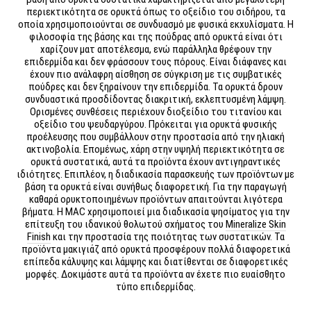
περιεκτικότητα σε ορυκτά όπως το οξείδιο του σιδήρου, τα
οποία χρησιμοποιούνται σε συνδυασμό με φυσικά εκχυλίσματα. Η
φιλοσοφία της βάσης και της πούδρας από ορυκτά είναι ότι
χαρίζουν ματ αποτέλεσμα, ενώ παράλληλα θρέφουν την
επιδερμίδα και δεν φράσσουν τους πόρους. Είναι διάφανες και
έχουν πιο ανάλαφρη αίσθηση σε σύγκριση με τις συμβατικές
πούδρες και δεν ξηραίνουν την επιδερμίδα. Τα ορυκτά δρουν
συνδυαστικά προσδίδοντας διακριτική, εκλεπτυσμένη λάμψη.
Ορισμένες συνθέσεις περιέχουν διοξείδιο του τιτανίου και
οξείδιο του ψευδαργύρου. Πρόκειται για ορυκτά φυσικής
προέλευσης που συμβάλλουν στην προστασία από την ηλιακή
ακτινοβολία. Επομένως, χάρη στην υψηλή περιεκτικότητα σε
ορυκτά συστατικά, αυτά τα προϊόντα έχουν αντιγηραντικές
ιδιότητες. Επιπλέον, η διαδικασία παρασκευής των προϊόντων με
βάση τα ορυκτά είναι συνήθως διαφορετική. Για την παραγωγή
καθαρά ορυκτοποιημένων προϊόντων απαιτούνται λιγότερα
βήματα. Η MAC χρησιμοποιεί μια διαδικασία ψησίματος για την
επίτευξη του ιδανικού θολωτού σχήματος του
Mineralize Skin
Finish
και την προστασία της ποιότητας των συστατικών. Τα
προϊόντα μακιγιάζ από ορυκτά προσφέρουν πολλά διαφορετικά
επίπεδα κάλυψης και λάμψης και διατίθενται σε διαφορετικές
μορφές. Δοκιμάστε αυτά τα προϊόντα αν έχετε πιο ευαίσθητο
τύπο επιδερμίδας.