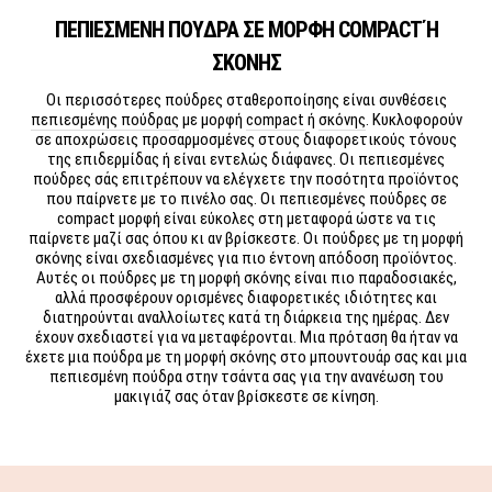
ΠΕΠΙΕΣΜΕΝΗ ΠΟΥΔΡΑ ΣΕ ΜΟΡΦΗ COMPACT Ή Σ
ΚΟΝΗΣ
Οι περισσότερες πούδρες σταθεροποίησης είναι συνθέσεις
πεπιεσμένης πούδρας
με μορφή
compact
ή
σκόνης
. Κυκλοφορούν
σε αποχρώσεις προσαρμοσμένες στους διαφορετικούς τόνους
της επιδερμίδας ή είναι εντελώς διάφανες. Οι πεπιεσμένες
πούδρες σάς επιτρέπουν να ελέγχετε την ποσότητα προϊόντος
που παίρνετε με το πινέλο σας. Οι πεπιεσμένες πούδρες σε
compact μορφή είναι εύκολες στη μεταφορά ώστε να τις
παίρνετε μαζί σας όπου κι αν βρίσκεστε. Οι πούδρες με τη μορφή
σκόνης είναι σχεδιασμένες για πιο έντονη απόδοση προϊόντος.
Αυτές οι πούδρες με τη μορφή σκόνης είναι πιο παραδοσιακές,
αλλά προσφέρουν ορισμένες διαφορετικές ιδιότητες και
διατηρούνται αναλλοίωτες κατά τη διάρκεια της ημέρας. Δεν
έχουν σχεδιαστεί για να μεταφέρονται. Μια πρόταση θα ήταν να
έχετε μια πούδρα με τη μορφή σκόνης στο μπουντουάρ σας και μια
πεπιεσμένη πούδρα στην τσάντα σας για την ανανέωση του
μακιγιάζ σας όταν βρίσκεστε σε κίνηση.