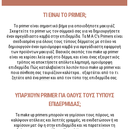
ΤΙ ΕΙΝΑΙ ΤΟ PRIMER;
Το primer είναι σημαντικό βήμα για οποιοδήποτε μακιγιάζ.
Σκεφτείτε το primer ως τον σύμμαχό σας για να δημιουργήσετε
έναν αψεγάδιαστο καμβά στην επιδερμίδα. Τα
M·A·C’s Primers
είναι
σχεδιασμένα για όλους τους τύπους δέρματος με στόχο να
δημιουργούν έναν ομοιόμορφο καμβά για αψεγάδιαστη εφαρμογή
των προϊόντων μακιγιάζ. Βασικός σκοπός του make up primer
είναι να χαρίσει λεία υφή στο δέρμα, και είναι ένας εξαιρετικός
τρόπος να αποκτήσετε απόλυτα λαμπερή, ομοιόμορφη
επιδερμίδα. Πώς καταλαβαίνετε λοιπόν ποιο make up primer και
ποια σύνθεση σας ταιριάζουν καλύτερα... εξαρτάται από το τι
ζητάτε από ένα
primer
και από τον τύπο της επιδερμίδα σας.
ΥΠΑΡΧΟΥΝ PRIMER ΓΙΑ ΟΛΟΥΣ ΤΟΥΣ ΤΥΠΟΥΣ
ΕΠΙΔΕΡΜΙΔΑΣ;
Τα make up primers μπορούν να γεμίσουν τους πόρους, να
καλύψουν ατέλειες και λεπτές γραμμές, να ενυδατώσουν ή να
χαρίσουν ματ όψ η στην επιδερμίδα και να παρατείνουν τη