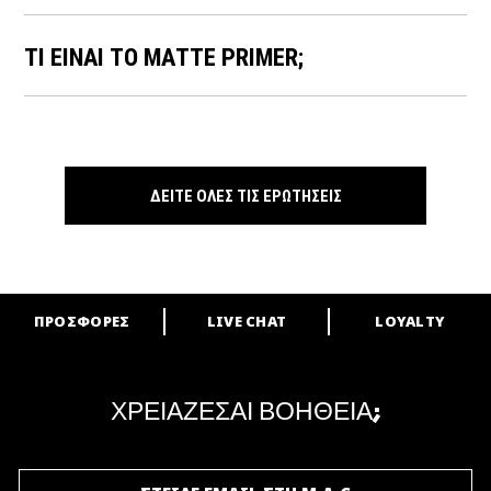
ΤΙ ΕΙΝΑΙ ΤΟ MATTE PRIMER;
ΔΕΙΤΕ ΟΛΕΣ ΤΙΣ ΕΡΩΤΗΣΕΙΣ
ΠΡΟΣΦΟΡΕΣ
LIVE CHAT
LOYALTY
ARE YOU A M·A·C LOVER?
Γίνε μέλος του προγράμματος επιβράβευσης της M·A·C και απόλαυσε
μοναδικά προνόμια και δώρα.
ΧΡΕΙΑΖΕΣΑΙ ΒΟΗΘΕΙΑ;
ΓΙΝΕ ΜΕΛΟΣ ΤΟΥ M·A·C LOVER