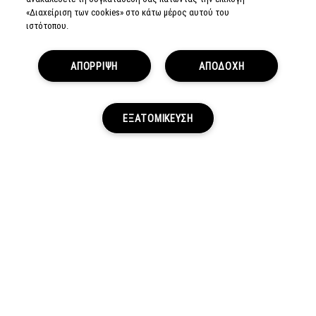
«Διαχείριση των cookies» στο κάτω μέρος αυτού του
ιστότοπου.
MAKEUP SERVICES
ΕΓΓΡΑΦΗ ΓΙΑ EMAIL
ΑΠΟΡΡΙΨΗ
ΑΠΟΔΟΧΗ
ΜΥ M·A·C / ΕΙΣΟΔΟΣ
ΕΞΑΤΟΜΙΚΕΥΣΗ
ΣΥΝΔΕΘΕΙΤΕ
ΠΟΛΙΤΙΚΗ
ΑΠΟΡΡΗΤΟΥ
ΟΡΟΙ &
ΠΡΟΥΠΟΘΕΣΕΙΣ
ΟΡΟΙ
ΠΩΛΗΣΗΣ
ΠΟΛΙΤΙΚΗ
ΣΥΛΛΟΓΗΣ & ΔΙΑΧΕΙΡΙΣΗΣ
ΑΞΙΟΛΟΓΗΣΕΩΝ