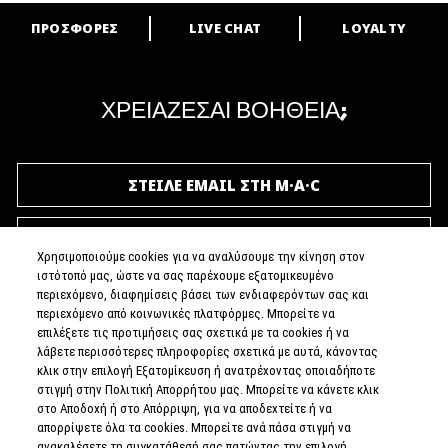
ΠΡΟΣΦΟΡΕΣ
LIVE CHAT
LOYALTY
ARE YOU A M·A·C LOVER?
Γίνε μέλος του προγράμματος επιβράβευσης της M·A·C και απόλαυσε
μοναδικά προνόμια και δώρα.
ΧΡΕΙΑΖΕΣΑΙ ΒΟΗΘΕΙΑ;
ΓΙΝΕ ΜΕΛΟΣ ΤΟΥ M·A·C LOVER
ΣΤΕΙΛΕ EMAIL ΣΤΗ M·A·C
ΚΑΛΕΣΕ ΜΑΣ ΣΤΟ (+30) 210 6595700
Χρησιμοποιούμε cookies για να αναλύσουμε την κίνηση στον
ιστότοπό μας, ώστε να σας παρέχουμε εξατομικευμένο
περιεχόμενο, διαφημίσεις βάσει των ενδιαφερόντων σας και
περιεχόμενο από κοινωνικές πλατφόρμες. Μπορείτε να
επιλέξετε τις προτιμήσεις σας σχετικά με τα cookies ή να
ΕΞΥΠΗΡΕΤΗΣΗ ΠΕΛΑΤΩΝ
λάβετε περισσότερες πληροφορίες σχετικά με αυτά, κάνοντας
κλικ στην επιλογή Εξατομίκευση ή ανατρέχοντας οποιαδήποτε
στιγμή στην Πολιτική Απορρήτου μας. Μπορείτε να κάνετε κλικ
ΣΧΕΤΙΚΑ ΜΕ ΕΜΑΣ
στο Αποδοχή ή στο Απόρριψη, για να αποδεχτείτε ή να
απορρίψετε όλα τα cookies. Μπορείτε ανά πάσα στιγμή να
ΒΡΕΣ ΚΑΤΑΣΤΗΜΑ
ανακαλέσετε τη συγκατάθεσή σας πατώντας την επιλογή