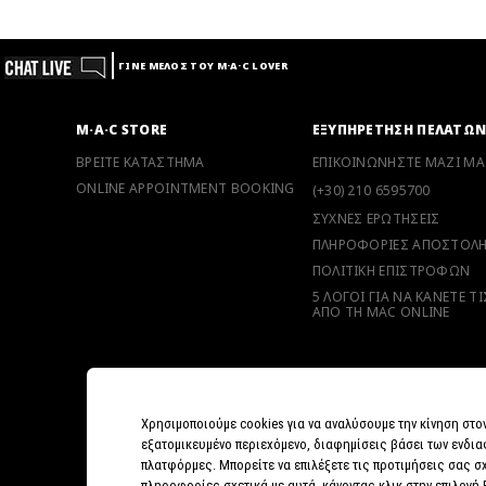
ΓΙΝΕ ΜΕΛΟΣ ΤΟΥ M·A·C LOVER
M·A·C STORE
ΕΞΥΠΗΡΕΤΗΣΗ ΠΕΛΑΤΩ
ΒΡΕΙΤΕ ΚΑΤΑΣΤΗΜΑ
ΕΠΙΚΟΙΝΩΝΗΣΤΕ ΜΑΖΙ ΜΑ
ONLINE APPOINTMENT BOOKING
(+30) 210 6595700
ΣΥΧΝΕΣ ΕΡΩΤΗΣΕΙΣ
ΠΛΗΡΟΦΟΡΙΕΣ ΑΠΟΣΤΟΛ
ΠΟΛΙΤΙΚΗ ΕΠΙΣΤΡΟΦΩΝ
5 ΛΟΓΟΙ ΓΙΑ ΝΑ ΚΑΝΕΤΕ Τ
ΑΠΟ ΤΗ MAC ONLINE
Χρησιμοποιούμε cookies για να αναλύσουμε την κίνηση στο
εξατομικευμένο περιεχόμενο, διαφημίσεις βάσει των ενδια
πλατφόρμες. Μπορείτε να επιλέξετε τις προτιμήσεις σας σχ
πληροφορίες σχετικά με αυτά, κάνοντας κλικ στην επιλογή